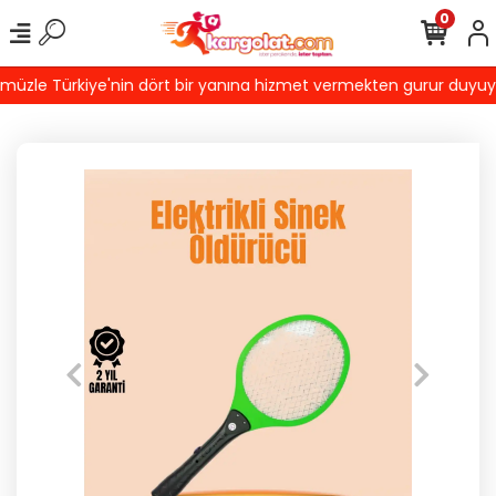
0
zle Türkiye'nin dört bir yanına hizmet vermekten gurur duyuyoruz