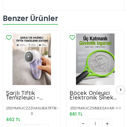
Benzer Ürünler
Şarjlı Tiftik
Böcek Önleyici
Temizleyici –
Elektronik Sinek
Çıkarılabilir
Öldürücü | Üç
Hazneli, Anti-Statik
Katmanlı Güvenlik
25DYMXUCZZZHASUBATİFTİK-
25DYMXUCZSİNEKSAVAR-1-1
Fırçalı, USB Şarjlı
Izgarası Yeni Nesil
3
661 TL
462 TL