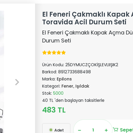
El Feneri Çakmaklı Kapa
Toravida Acil Durum Seti
El Feneri Çakmaklı Kapak Açma Dü
Durum Seti
Ürün Kodu:
25DYMUCZÇOKİŞLEVLIIŞIK2
Barkod:
8912733688498
Marka:
Epilons
Kategori:
Fener, Işıldak
Stok:
5000
40 TL 'den başlayan taksitlerle
483 TL
Sepet
Adet