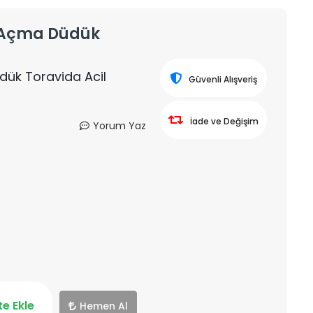
k Açma Düdük
dük Toravida Acil
Güvenli Alışveriş
İade ve Değişim
Yorum Yaz
e Ekle
Hemen Al