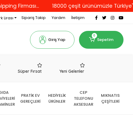
irması...
18000 çeşit ürünümüzle Türkiye'nin dör
Sipariş Takip
Yardım
İletişim
k Lirası
0
Giriş Yap
Sepetim
r
Süper Fırsat
Yeni Gelenler
GIDA
CEP
PRATİK EV
HEDİYELİK
MIKNATIS
VİYELERİ
TELEFONU
GEREÇLERİ
ÜRÜNLER
ÇEŞİTLERİ
AMİNLER
AKSESUAR