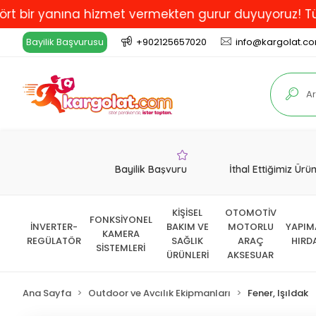
 yanına hizmet vermekten gurur duyuyoruz! Türkiye'de 
Bayilik Başvurusu
+902125657020
info@kargolat.c
Bayilik Başvuru
İthal Ettiğimiz Ürü
KİŞİSEL
OTOMOTİV
FONKSİYONEL
İNVERTER-
BAKIM VE
MOTORLU
YAPIM
KAMERA
REGÜLATÖR
SAĞLIK
ARAÇ
HIRD
SİSTEMLERİ
ÜRÜNLERİ
AKSESUAR
Ana Sayfa
Outdoor ve Avcılık Ekipmanları
Fener, Işıldak