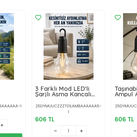
3 Farklı Mod LED'li
Taşınabi
Şarjlı Asma Kancalı
Ampul A
Kamp Lambası
Kamp B
Taşınabilir Ampul
BAAAAAA-1
25DYMUUCZZZT01LAMBAAAAAA5-
25DYMUUC
1
606 TL
606 TL