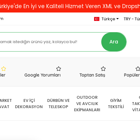
En İyi ve Kaliteli Hizmet Veren XML ve Dropshipping F
om
Türkçe
TRY - Tür
Ara
nler
Google Yorumları
Toptan Satış
Popüle
OUTDOOR
ARKET
EV İÇİ
DÜRBÜN VE
GİYİM
VE AVCILIK
TAK
AVAT
DEKORASYON
TELESKOP
TEKSTİLİ
EKİPMANLARI
VİT