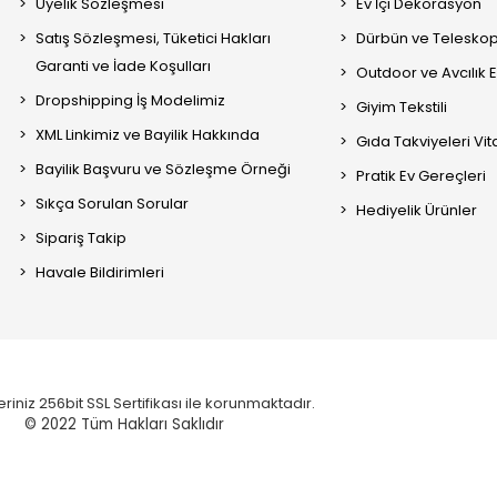
Üyelik Sözleşmesi
Ev İçi Dekorasyon
Satış Sözleşmesi, Tüketici Hakları
Dürbün ve Telesko
Garanti ve İade Koşulları
Outdoor ve Avcılık 
Dropshipping İş Modelimiz
Giyim Tekstili
XML Linkimiz ve Bayilik Hakkında
Gıda Takviyeleri Vi
Bayilik Başvuru ve Sözleşme Örneği
Pratik Ev Gereçleri
Sıkça Sorulan Sorular
Hediyelik Ürünler
Sipariş Takip
Havale Bildirimleri
eriniz 256bit SSL Sertifikası ile korunmaktadır.
© 2022
Tüm Hakları Saklıdır