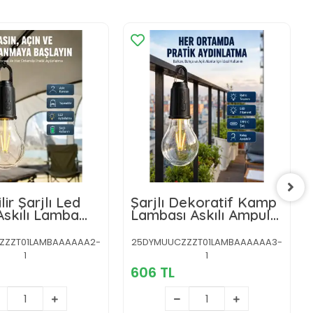
lir Şarjlı Led
Şarjlı Dekoratif Kamp
skılı Lamba
Lambası Askılı Ampul
ahçe Lambası
Led Işık Type-C Girişli
ZZZT01LAMBAAAAAA2-
25DYMUUCZZZT01LAMBAAAAAA3-
1
1
606 TL