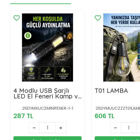
4 Modlu USB Şarjlı
T01 LAMBA
LED El Feneri Kamp ve
Outdoor
25DYMXUCZMİNİFENER-1-1
25DYMUUCZZZT01LAM
287 TL
606 TL