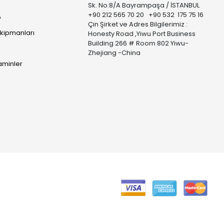
Sk. No:8/A Bayrampaşa / İSTANBUL
+90 212 565 70 20 +90 532 175 75 16
p
Çin Şirket ve Adres Bilgilerimiz :
Ekipmanları
Honesty Road ,Yiwu Port Business
Building 266 # Room 802 Yiwu-
Zhejiang -China
taminler