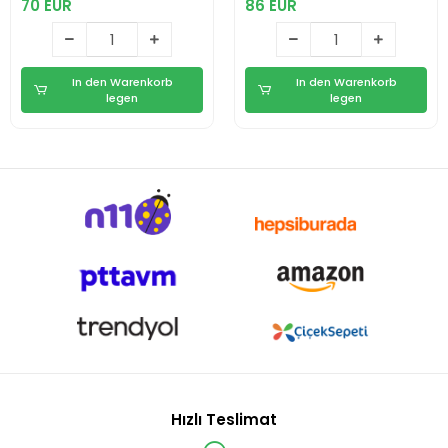
70 EUR
86 EUR
Üfleyici Araç
Süpürgesi
In den Warenkorb
In den Warenkorb
legen
legen
Hızlı Teslimat