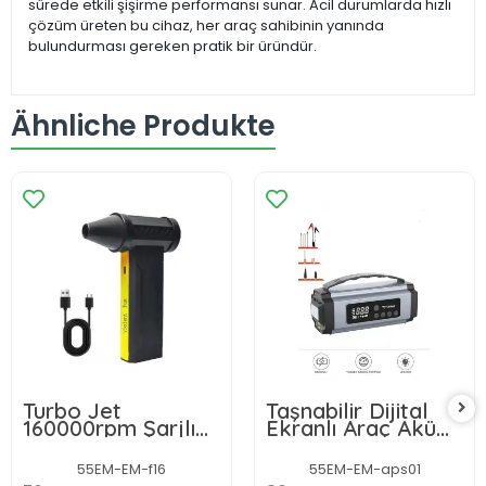
sürede etkili şişirme performansı sunar. Acil durumlarda hızlı
çözüm üreten bu cihaz, her araç sahibinin yanında
bulundurması gereken pratik bir üründür.
Ähnliche Produkte
Turbo Jet
Taşnabilir Dijital
160000rpm Şarjlı
Ekranlı Araç Akü
Turbo Jet Şiddetli
Takviyeli Işıklı Oto
Fan Yüksek Hızlı
Marş Hava
55EM-EM-f16
55EM-EM-aps01
Güçlü Hava
Kompresörü