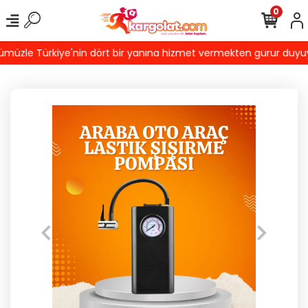
0
üzle Türkiye'nin dört bir yanına hizmet vermekten gurur duyuyoruz