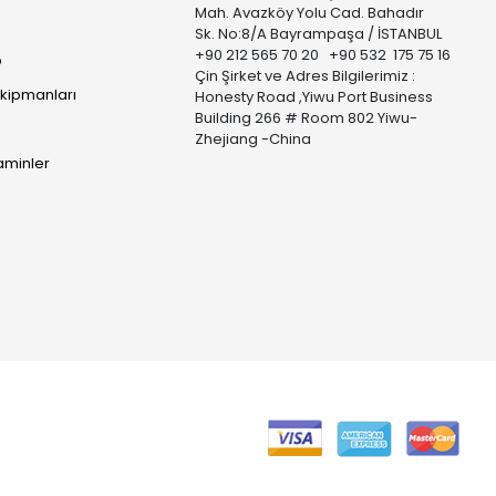
Mah. Avazköy Yolu Cad. Bahadır
Sk. No:8/A Bayrampaşa / İSTANBUL
+90 212 565 70 20 +90 532 175 75 16
p
Çin Şirket ve Adres Bilgilerimiz :
Ekipmanları
Honesty Road ,Yiwu Port Business
Building 266 # Room 802 Yiwu-
Zhejiang -China
taminler