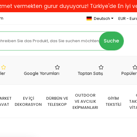
rmekten gurur duyuyoruz! Türkiye'de En İyi ve Kalitel
om
Deutsch
EUR - Eur
Suche
nler
Google Yorumları
Toptan Satış
Popüle
OUTDOOR
ARKET
EV İÇİ
DÜRBÜN VE
GİYİM
VE AVCILIK
TAK
AVAT
DEKORASYON
TELESKOP
TEKSTİLİ
EKİPMANLARI
VİT