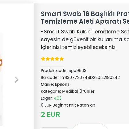
Smart Swab 16 Başlıklı Pra
Temizleme Aleti Aparatı Se
-Smart Swab Kulak Temizleme Seti 
sayesin de güvenli bir kullanıma s
içlerinizi temizleyebileceksiniz.
Produktcode:
epo9603
Barcode:
TYB307720748D220122180242
Marke:
Epilons
Kategorie:
Medikal Ürünler
Lager:
403
0 EUR Beginnt mit Raten ab
2 EUR