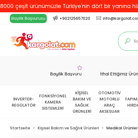
eşit ürünümüzle Türkiye'nin dört bir yanına hizmet ve
Bayilik Başvurusu
+902125657020
info@kargolat.c
Bayilik Başvuru
İthal Ettiğimiz Ürü
KİŞİSEL
OTOMOTİV
FONKSİYONEL
İNVERTER-
BAKIM VE
MOTORLU
YAPIM
KAMERA
REGÜLATÖR
SAĞLIK
ARAÇ
HIRD
SİSTEMLERİ
ÜRÜNLERİ
AKSESUAR
Startseite
Kişisel Bakım ve Sağlık Ürünleri
Medikal Ürünler