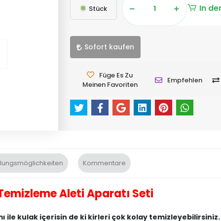
In de
Stück
Sofort kaufen
Füge Es Zu
Empfehlen
Meinen Favoriten
lungsmöglichkeiten
Kommentare
Temizleme Aleti Aparatı Seti
le kulak içerisin de ki kirleri çok kolay temizleyebilirsiniz.