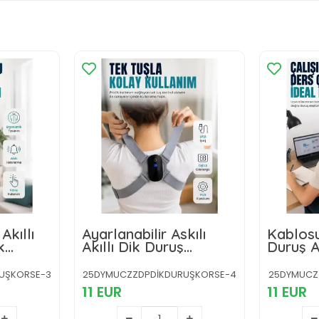
kılı
Kablosuz Akıllı Dik
Aritmi T
Duruş Aparatı Titreşim
Tansiyo
ital
Hatırlatma Özellikli
 Duruş
Destekleyici
UŞKORSE-4
25DYMUCZZDPDİKDURUŞKORSE-5
25DYMUC
11 EUR
20 EUR