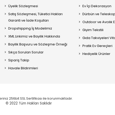
Üyelik Sözleşmesi
Ev İçi Dekorasyon
Satış Sözleşmesi, Tüketici Hakları
Dürbün ve Telesko
Garanti ve İade Koşulları
Outdoor ve Avcılık 
Dropshipping İş Modelimiz
Giyim Tekstili
XML Linkimiz ve Bayilik Hakkında
Gıda Takviyeleri Vi
Bayilik Başvuru ve Sözleşme Örneği
Pratik Ev Gereçleri
Sıkça Sorulan Sorular
Hediyelik Ürünler
Sipariş Takip
Havale Bildirimleri
eriniz 256bit SSL Sertifikası ile korunmaktadır.
© 2022
Tüm Hakları Saklıdır