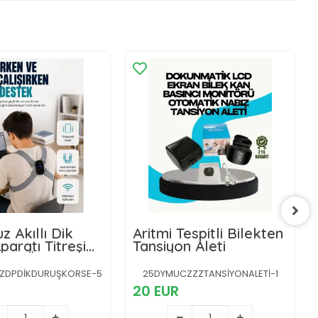
espitli Bilekten
Çift Kullanıcı Hafızalı
n Aleti
Tansiyon Ölçer
ZZZTANSİYONALETİ-1
25DYMUCZZZTANSİYONALETİ-2
20 EUR