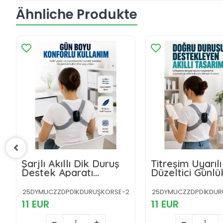
Ähnliche Produkte
Titreşim Uyarılı Akıllı
Ayarlanabilir As
Düzeltici Günlük
Akıllı Dik Duruş
Kullanıma Uygun Dik
Destekleyici Dij
Duruş Cihazı
Göstergeli Dik
2
25DYMUCZZDPDİKDURUŞKORSE-3
25DYMUCZZDPDİKDUR
Cihazı
11 EUR
11 EUR