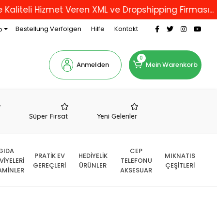
i Hizmet Veren XML ve Dropshipping Firması...
18
Bestellung Verfolgen
Hilfe
Kontakt
o
0
Anmelden
Mein Warenkorb
r
Süper Fırsat
Yeni Gelenler
GIDA
CEP
PRATİK EV
HEDİYELİK
MIKNATIS
VİYELERİ
TELEFONU
GEREÇLERİ
ÜRÜNLER
ÇEŞİTLERİ
AMİNLER
AKSESUAR