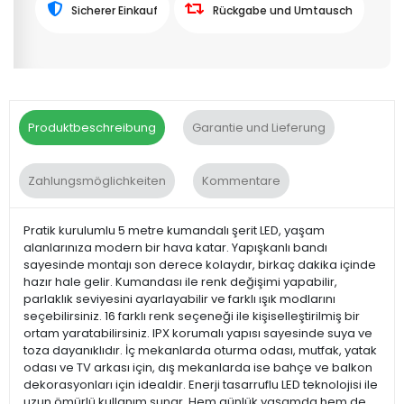
Sicherer Einkauf
Rückgabe und Umtausch
Produktbeschreibung
Garantie und Lieferung
Zahlungsmöglichkeiten
Kommentare
Pratik kurulumlu 5 metre kumandalı şerit LED, yaşam
alanlarınıza modern bir hava katar. Yapışkanlı bandı
sayesinde montajı son derece kolaydır, birkaç dakika içinde
hazır hale gelir. Kumandası ile renk değişimi yapabilir,
parlaklık seviyesini ayarlayabilir ve farklı ışık modlarını
seçebilirsiniz. 16 farklı renk seçeneği ile kişiselleştirilmiş bir
ortam yaratabilirsiniz. IPX korumalı yapısı sayesinde suya ve
toza dayanıklıdır. İç mekanlarda oturma odası, mutfak, yatak
odası ve TV arkası için, dış mekanlarda ise bahçe ve balkon
dekorasyonları için idealdir. Enerji tasarruflu LED teknolojisi ile
uzun ömürlü kullanım sunar. Hem günlük yaşamda hem de