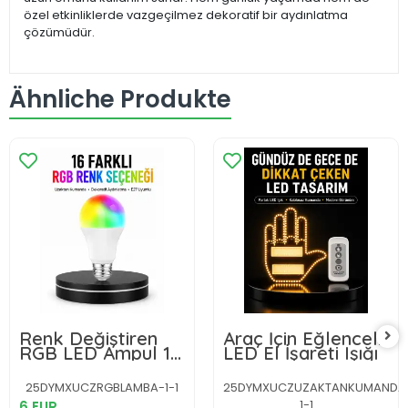
özel etkinliklerde vazgeçilmez dekoratif bir aydınlatma
çözümüdür.
Ähnliche Produkte
Renk Değiştiren
Araç İçin Eğlenceli
RGB LED Ampul 16
LED El İşareti Işığı
Renk Uzaktan
Kumandalı 2025
25DYMXUCZRGBLAMBA-1-1
25DYMXUCZUZAKTANKUMANDALIE
Model
1-1
6 EUR