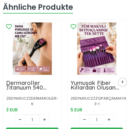
Ähnliche Produkte
Dermaroller
Yumuşak Fiber
Titanyum 540
Kıllardan Oluşan
İğneli 1 mm Cilt
12'li Makyaj Fırçası
Yenileme ve Anti
Seti Göz Farı Allık
25DYMXUCZZDERMAROLLER-
25DYMXUCZZZ12PARÇAMAKYAJFIR
Aging Etkisi
ve Kontür İçin
6
3-1
3 EUR
5 EUR