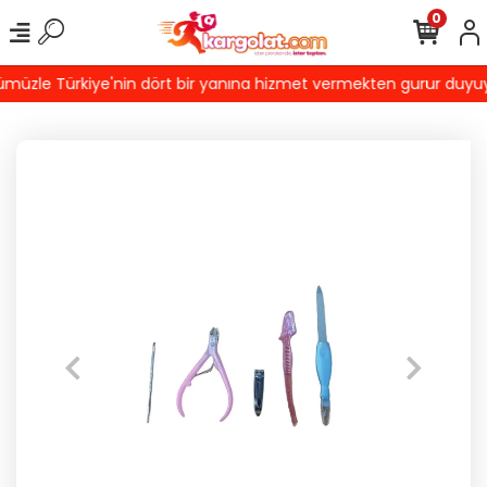
0
üzle Türkiye'nin dört bir yanına hizmet vermekten gurur duyuyoruz