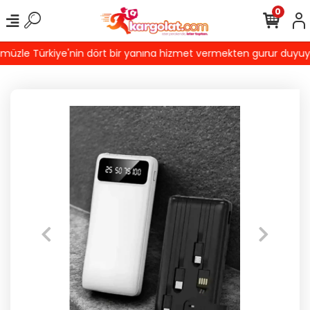
0
zle Türkiye'nin dört bir yanına hizmet vermekten gurur duyuyoruz