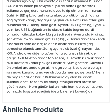
durumlar için büyük bir avantajdır.Cihazın üzerinde bulunan
LCD ekran, kalan pil seviyesini yüzde olarak göstererek
kullanıcıya şarj durumunu kolayca takip etme imkanı sunar.
Dahili iki LED ışık, karanlık ortamlarda pratik bir aydınlatma
sağlayarak kamp, doğa yürüyüşleri ve elektrik kesintileri gibi
durumlarda kullanışlı hale gelir. Ayrıca, USB, Lightning, Type-C
ve mikro USB bağlantıları ile ekstra kablo taşıma derdi
olmadan cihazlar kolaylıkla şarj edilebilir. Aynı anda iki cihazı
şarj etme imkanı sunan çift USB çıkışı, kullanıcıların hem kendi
cihazlarını hem de başkalarının cihazlarını birlikte şarj
etmesine olanak tanır.Geniş uyumluluk özelliği sayesinde,
iOS, Android ve diğer platformlarla sorunsuz bir şekilde
çalışır. Akıllı telefonlardan tabletlere, Bluetooth kulaklıklardan
akıllı saatlere kadar pek çok cihazla uyum gösterir. Güvenlik
önlemleri arasında aşırı akım, aşırı voltaj, kısa devre ve aşırı
ısınmaya karşı koruma yer alır, bu da hem powerbank’i hem
de bağlı cihazları korur. Kullanımı kolay olan bu cihaz,
kullanıcı dostu tasarımı ile enerji ihtiyaçlarınıza pratik bir
çözüm sunar. Hem günlük kullanımda hem de seyahatlerde
yanınızda taşıyabileceğiniz ideal bir enerji kaynağıdır.
Ähnliche Produkte