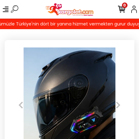
0
üzle Türkiye'nin dört bir yanına hizmet vermekten gurur duyuyoruz