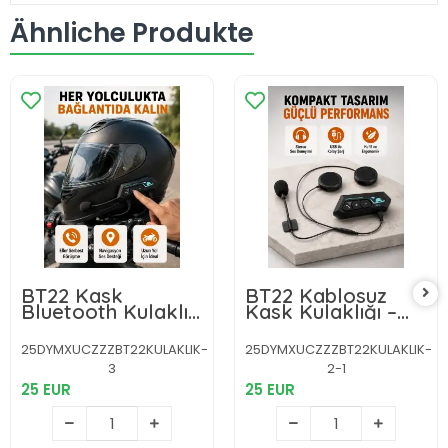
Ähnliche Produkte
BT22 Kask
BT22 Kablosuz
Bluetooth Kulaklık
Kask Kulaklığı –
5.0 – Suya
Bluetooth 5.0,
Dayanıklı, Gürültü
Intercom, Su
25DYMXUCZZZBT22KULAKLIK-
25DYMXUCZZZBT22KULAKLIK-
Önleyici, Uzun Pil
Geçirmez ve Uzun
3
2-1
Ömürlü Yeni Nesil
Ömürlü Batarya
25 EUR
Yeni Nesil
25 EUR