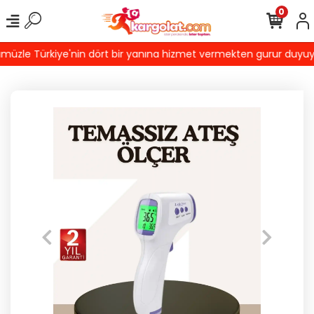
0
zle Türkiye'nin dört bir yanına hizmet vermekten gurur duyuyoruz