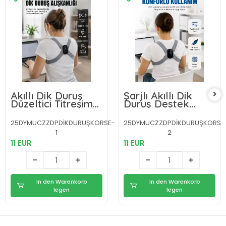
Akıllı Dik Duruş
Şarjlı Akıllı Dik
Düzeltici Titreşim
Duruş Destek
Uyarılı Şarjlı
Aparatı
Destek Cihazı
Ayarlanabilir Omuz
25DYMUCZZDPDİKDURUŞKORSE-
25DYMUCZZDPDİKDURUŞKORSE
Bandı
1
2
11 EUR
11 EUR
In den Warenkorb
In den Warenkorb
legen
legen