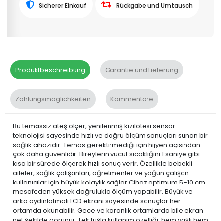
Sicherer Einkauf
Rückgabe und Umtausch
Produktbeschreibung
Garantie und Lieferung
Zahlungsmöglichkeiten
Kommentare
Bu temassız ateş ölçer, yenilenmiş kızılötesi sensör
teknolojisi sayesinde hızlı ve doğru ölçüm sonuçları sunan bir
sağlık cihazıdır. Temas gerektirmediği için hijyen açısından
çok daha güvenlidir. Bireylerin vücut sıcaklığını 1 saniye gibi
kısa bir sürede ölçerek hızlı sonuç verir. Özellikle bebekli
aileler, sağlık çalışanları, öğretmenler ve yoğun çalışan
kullanıcılar için büyük kolaylık sağlar.Cihaz optimum 5–10 cm
mesafeden yüksek doğrulukla ölçüm yapabilir. Büyük ve
arka aydınlatmalı LCD ekranı sayesinde sonuçlar her
ortamda okunabilir. Gece ve karanlık ortamlarda bile ekran
net şekilde görünür. Tek tuşla kullanım özelliği, hem yaşlı hem