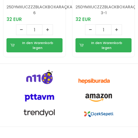
Ekranlı Full HD
Kamerası –
Güvenlik Kamerası
Döngüsel Kayıt ve
AAA-
25DYMXUCZZZBLACKBOXARAÇKAMERASI-
25DYMXUCZZZBLACKBOXARAÇK
Hareket Algılama
6
3-1
32 EUR
32 EUR
In den Warenkorb
In den Warenkorb
legen
legen