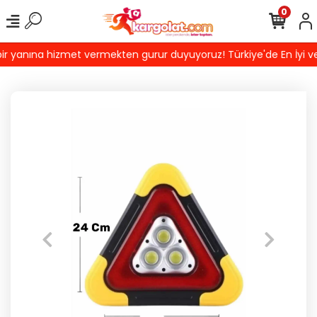
0
r yanına hizmet vermekten gurur duyuyoruz! Türkiye'de En İyi ve K