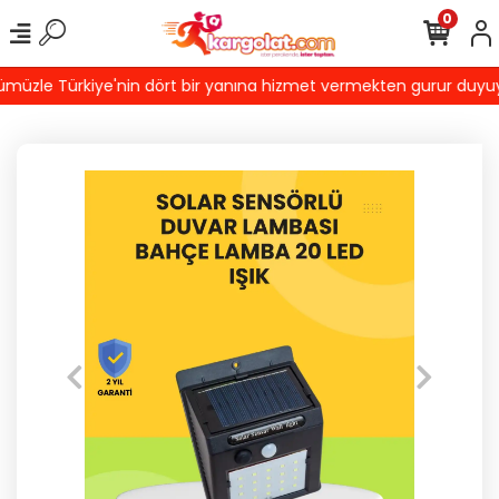
0
üzle Türkiye'nin dört bir yanına hizmet vermekten gurur duyuyoruz