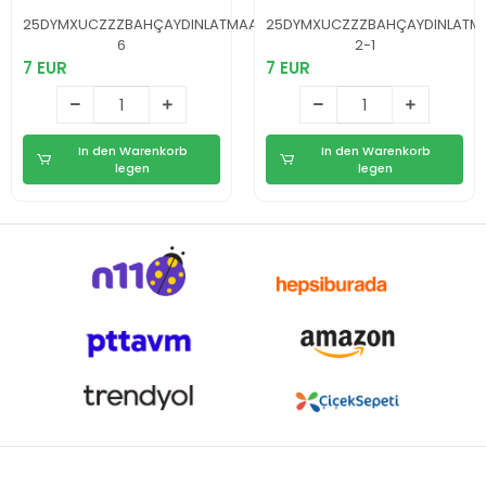
Duvar Lambası
Lamba Yeni Nesil
Yeni Nesil
25DYMXUCZZZBAHÇAYDINLATMAAAAA-
25DYMXUCZZZBAHÇAYDINLATM
6
2-1
7 EUR
7 EUR
In den Warenkorb
In den Warenkorb
legen
legen