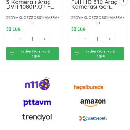
3 Kameralı Araç
Full HD 3'lü Araç
DVR 1080P Ön +
Kamerası Geri
HD Arka + İç
Görüş Destekli
Kamera Döngü
Park Modlu 1080P
25DYMXUCZZZQ301KAMERA-
25DYMXUCZZZQ301KAMERA-
Kayıt 2’’ Ekran
DVR
3
1-1
32 EUR
32 EUR
In den Warenkorb
In den Warenkorb
legen
legen