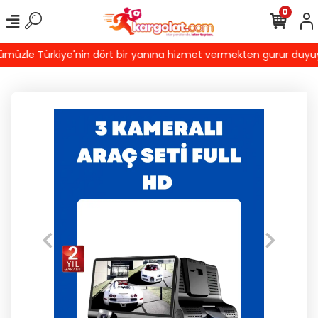
0
üzle Türkiye'nin dört bir yanına hizmet vermekten gurur duyuyoruz