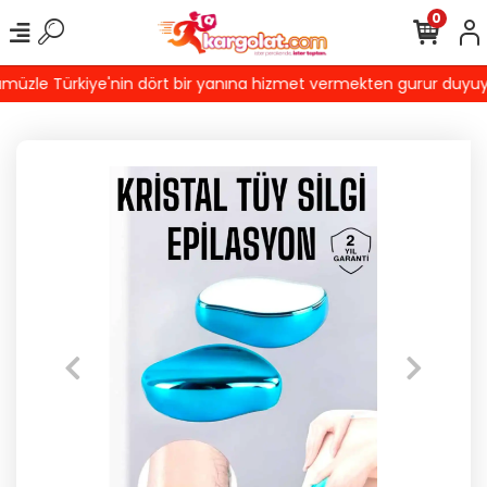
0
üzle Türkiye'nin dört bir yanına hizmet vermekten gurur duyuyoruz