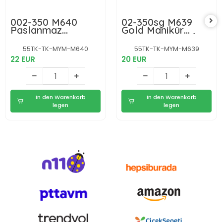
002-350 M640
02-350sg M639
Paslanmaz
Gold Manikür
Manikür Makası
Makası No: 3,5 İnç
No: 3,5 İnç /
/ 8,89 Cm - Nikel
55TK-TK-MYM-M640
55TK-TK-MYM-M639
8,89cm - İnox
Kaplama
22 EUR
20 EUR
Paslanmaz Çelik
In den Warenkorb
In den Warenkorb
legen
legen