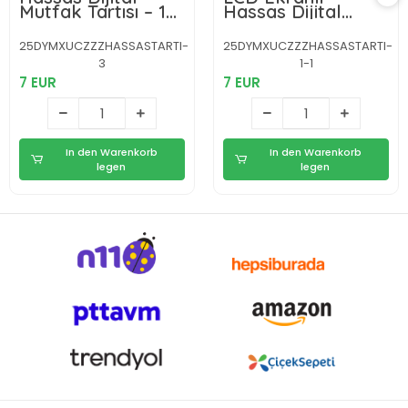
Mutfak Tartısı – 1g
Hassas Dijital
Doğruluk, LCD
Mutfak Terazisi –
Ekran, Otomatik
5kg Kapasite, 1g
25DYMXUCZZZHASSASTARTI-
25DYMXUCZZZHASSASTARTI-
Kapanma Yeni
Hassasiyet Yeni
3
1-1
Nesil
Nesil
7 EUR
7 EUR
In den Warenkorb
In den Warenkorb
legen
legen