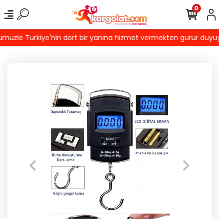
0
üzle Türkiye'nin dört bir yanına hizmet vermekten gurur duyuyoruz