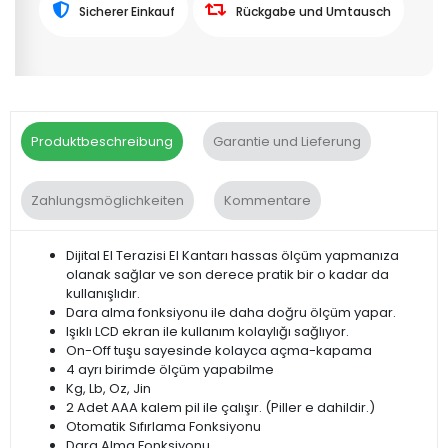
Sicherer Einkauf
Rückgabe und Umtausch
Produktbeschreibung
Garantie und Lieferung
Zahlungsmöglichkeiten
Kommentare
Dijital El Terazisi El Kantarı hassas ölçüm yapmanıza
olanak sağlar ve son derece pratik bir o kadar da
kullanışlıdır.
Dara alma fonksiyonu ile daha doğru ölçüm yapar.
Işıklı LCD ekran ile kullanım kolaylığı sağlıyor.
On-Off tuşu sayesinde kolayca açma-kapama
4 ayrı birimde ölçüm yapabilme
Kg, Lb, Oz, Jin
2 Adet AAA kalem pil ile çalışır. (Piller e dahildir.)
Otomatik Sıfırlama Fonksiyonu
Dara Alma Fonksiyonu