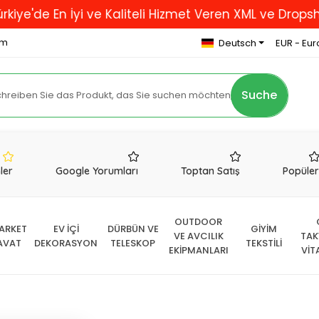
En İyi ve Kaliteli Hizmet Veren XML ve Dropshipping 
om
Deutsch
EUR - Eur
Suche
nler
Google Yorumları
Toptan Satış
Popüle
OUTDOOR
ARKET
EV İÇİ
DÜRBÜN VE
GİYİM
VE AVCILIK
TAK
AVAT
DEKORASYON
TELESKOP
TEKSTİLİ
EKİPMANLARI
VİT