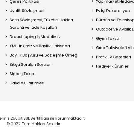
Çerez Politikası
Yapımarket Hırdava
Üyelik Sözleşmesi
Ev İçi Dekorasyon
Satış Sözleşmesi, Tüketici Hakları
Dürbün ve Telesko
Garanti ve İade Koşulları
Outdoor ve Avcılık 
Dropshipping İş Modelimiz
Giyim Tekstili
XML Linkimiz ve Bayilik Hakkında
Gıda Takviyeleri Vi
Bayilik Başvuru ve Sözleşme Örneği
Pratik Ev Gereçleri
Sıkça Sorulan Sorular
Hediyelik Ürünler
Sipariş Takip
Havale Bildirimleri
eriniz 256bit SSL Sertifikası ile korunmaktadır.
© 2022
Tüm Hakları Saklıdır