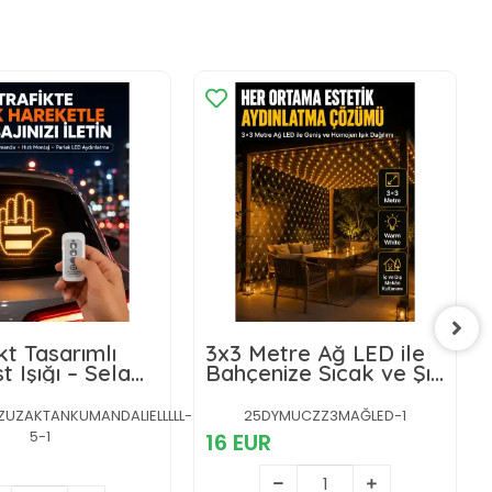
t Tasarımlı
3x3 Metre Ağ LED ile
t Işığı – Selam
Bahçenize Sıcak ve Şık
kkür Modları
Aydınlatma
UZAKTANKUMANDALIELLLLL-
25DYMUCZZ3MAĞLED-1
5-1
16 EUR