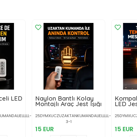
celi LED
Naylon Bantlı Kolay
Kompak
Montajlı Araç Jest Işığı
LED Jes
ve Teşe
MANDALIELLLLL-
25DYMXUCZUZAKTANKUMANDALIELLLLL-
25DYMXUCZ
3-1
15 EUR
15 EUR