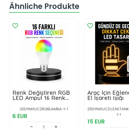
Ähnliche Produkte
Renk Değiştiren RGB
Araç İçin Eğlen
LED Ampul 16 Renk
El İşareti Işığı
Uzaktan Kumandalı
2025 Model
25DYMXUCZRGBLAMBA-1-1
25DYMXUCZUZAKTANKU
1-1
6 EUR
15 EUR