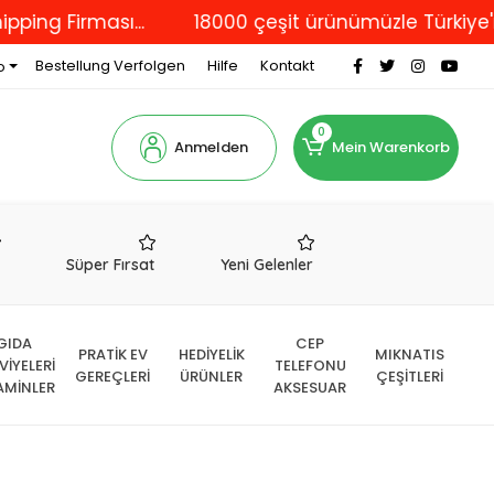
Firması...
18000 çeşit ürünümüzle Türkiye'nin dör
Bestellung Verfolgen
Hilfe
Kontakt
o
0
Anmelden
Mein Warenkorb
r
Süper Fırsat
Yeni Gelenler
GIDA
CEP
PRATİK EV
HEDİYELİK
MIKNATIS
VİYELERİ
TELEFONU
GEREÇLERİ
ÜRÜNLER
ÇEŞİTLERİ
AMİNLER
AKSESUAR