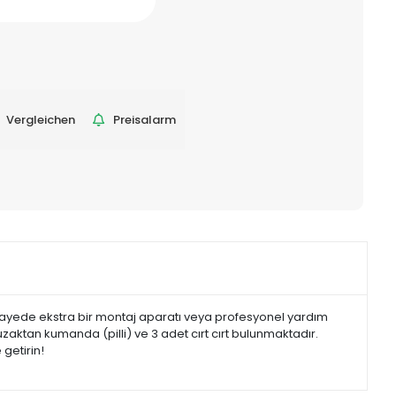
Vergleichen
Preisalarm
 Bu sayede ekstra bir montaj aparatı veya profesyonel yardım
uzaktan kumanda (pilli) ve 3 adet cırt cırt bulunmaktadır.
 getirin!