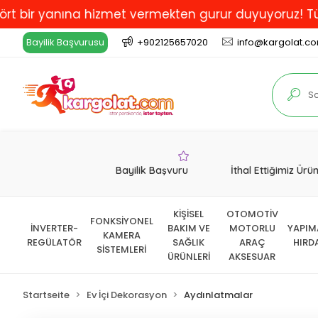
 yanına hizmet vermekten gurur duyuyoruz! Türkiye'de 
Bayilik Başvurusu
+902125657020
info@kargolat.c
Bayilik Başvuru
İthal Ettiğimiz Ürü
KİŞİSEL
OTOMOTİV
FONKSİYONEL
İNVERTER-
BAKIM VE
MOTORLU
YAPIM
KAMERA
REGÜLATÖR
SAĞLIK
ARAÇ
HIRD
SİSTEMLERİ
ÜRÜNLERİ
AKSESUAR
Startseite
Ev İçi Dekorasyon
Aydınlatmalar