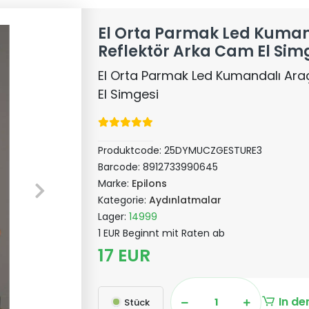
El Orta Parmak Led Kumand
Reflektör Arka Cam El Sim
El Orta Parmak Led Kumandalı Araç
El Simgesi
Produktcode:
25DYMUCZGESTURE3
Barcode:
8912733990645
Marke:
Epilons
Kategorie:
Aydınlatmalar
Lager:
14999
1 EUR Beginnt mit Raten ab
17 EUR
In de
Stück