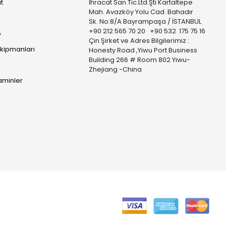
t
İhracat San.Tic.Ltd.Şti Kartaltepe
Mah. Avazköy Yolu Cad. Bahadır
Sk. No:8/A Bayrampaşa / İSTANBUL
+90 212 565 70 20 +90 532 175 75 16
p
Çin Şirket ve Adres Bilgilerimiz :
Ekipmanları
Honesty Road ,Yiwu Port Business
Building 266 # Room 802 Yiwu-
Zhejiang -China
taminler