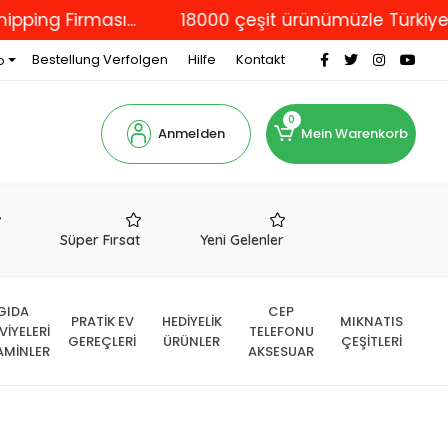
 Firması...
18000 çeşit ürünümüzle Türkiye'nin d
Bestellung Verfolgen
Hilfe
Kontakt
o
0
Anmelden
Mein Warenkorb
r
Süper Fırsat
Yeni Gelenler
GIDA
CEP
PRATİK EV
HEDİYELİK
MIKNATIS
VİYELERİ
TELEFONU
GEREÇLERİ
ÜRÜNLER
ÇEŞİTLERİ
AMİNLER
AKSESUAR