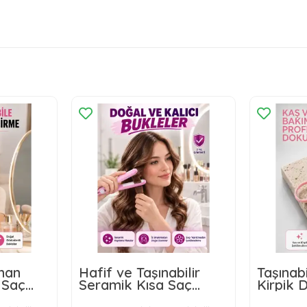
ınan
Hafif ve Taşınabilir
Taşınabi
 Saç
Seramik Kısa Saç
Kirpik
Sabit Isı
Maşası – Seyahate
Makası