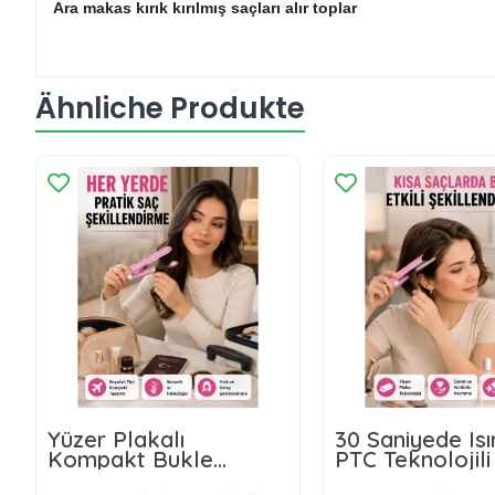
Ara makas kırık kırılmış saçları alır toplar
Ähnliche Produkte
Yüzer Plakalı
30 Saniyede Is
Kompakt Bukle
PTC Teknolojili
Maşası – Elastik
Şekillendirici – 