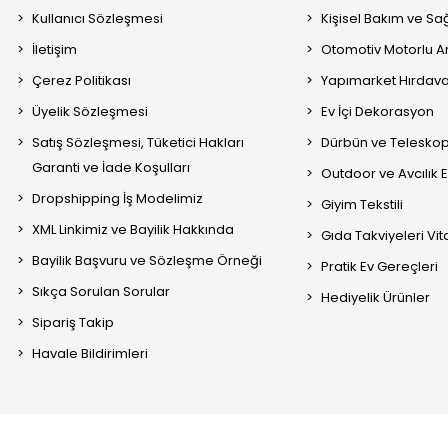
Kullanıcı Sözleşmesi
Kişisel Bakım ve Sağ
İletişim
Otomotiv Motorlu A
Çerez Politikası
Yapımarket Hırdava
Üyelik Sözleşmesi
Ev İçi Dekorasyon
Satış Sözleşmesi, Tüketici Hakları
Dürbün ve Telesko
Garanti ve İade Koşulları
Outdoor ve Avcılık 
Dropshipping İş Modelimiz
Giyim Tekstili
XML Linkimiz ve Bayilik Hakkında
Gıda Takviyeleri Vi
Bayilik Başvuru ve Sözleşme Örneği
Pratik Ev Gereçleri
Sıkça Sorulan Sorular
Hediyelik Ürünler
Sipariş Takip
Havale Bildirimleri