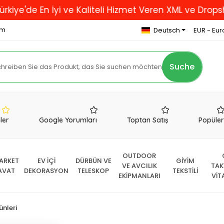
e En İyi ve Kaliteli Hizmet Veren XML ve Dropshipping
om
Deutsch
EUR - Eur
Suche
nler
Google Yorumları
Toptan Satış
Popüle
OUTDOOR
ARKET
EV İÇİ
DÜRBÜN VE
GİYİM
VE AVCILIK
TAK
AVAT
DEKORASYON
TELESKOP
TEKSTİLİ
EKİPMANLARI
VİT
ünleri