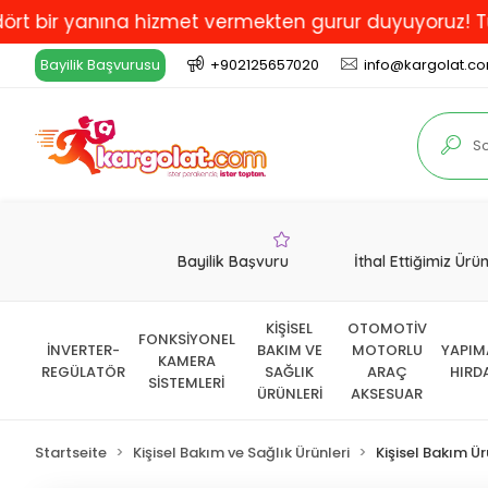
ir yanına hizmet vermekten gurur duyuyoruz! Türkiye'd
Bayilik Başvurusu
+902125657020
info@kargolat.c
Bayilik Başvuru
İthal Ettiğimiz Ürü
KİŞİSEL
OTOMOTİV
FONKSİYONEL
İNVERTER-
BAKIM VE
MOTORLU
YAPIM
KAMERA
REGÜLATÖR
SAĞLIK
ARAÇ
HIRD
SİSTEMLERİ
ÜRÜNLERİ
AKSESUAR
Startseite
Kişisel Bakım ve Sağlık Ürünleri
Kişisel Bakım Ür