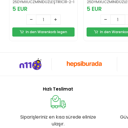
Tutuculu, Saç Dostu
Kontrollü, Hızlı
25DYMXUCZMİNİDÜZLEŞTİRİCİİİ-2-1
25DYMXUCZMİNİDÜZLEŞT
Profesyonel Tasarım
Performans Yen
5 EUR
5 EUR
Yeni Nesil
In den Warenkorb legen
In den Warenko
Hızlı Teslimat
Siparişleriniz en kısa sürede elinize
Güv
ulaşır.