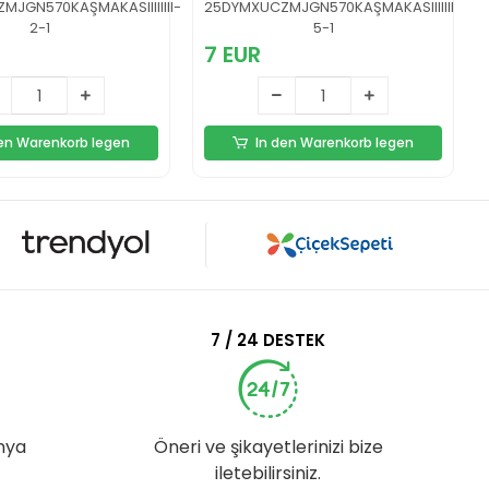
 Yeni Nesil
Makas Yeni Nesil
JGN570KAŞMAKASIIIIIIII-
25DYMXUCZMJGN570KAŞMAKASIIIIIIII-
2-1
5-1
7 EUR
den Warenkorb legen
In den Warenkorb legen
7 / 24 DESTEK
nya
Öneri ve şikayetlerinizi bize
iletebilirsiniz.