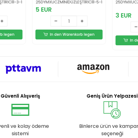
Uygun Ergonomik ve
Tasarım
İRİCİİİ-3-1
25DYMXUCZMİNİDÜZLEŞTİRİCİİİ-5-1
25DYMXUCZM
i Nesil
Güvenli Tasarım Yeni
5 EUR
Nesil
3 EUR
rb legen
In den Warenkorb legen
In 
Güvenli Alışveriş
Geniş Ürün Yelpazesi
enli ve kolay ödeme
Binlerce ürün ve kampa
sistemi
seçeneği