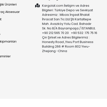
lık Ürünleri
Kargolat.com İletişim ve Adres
Bilgileri: Türkiye Depo ve Sevkiyat
raç Aksesuar
Adresimiz : Mbois İnşaat İthalat
t
İhracat San.Tic.Ltd.Şti Kartaltepe
Mah. Avazköy Yolu Cad. Bahadır
Sk. No:8/A Bayrampaşa / İSTANBUL
+90 212 565 70 20 +90 532 175 75 16
p
Çin Şirket ve Adres Bilgilerimiz :
Ekipmanları
Honesty Road ,Yiwu Port Business
Building 266 # Room 802 Yiwu-
Zhejiang -China
taminler