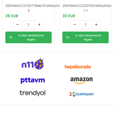
Sayar, Uyku Takibi
Arama, Bildirim,
ve Spor Modlarıyla
AOD Ekran ve
25DYMXUCZZZDT70MATE3AKILLISAAT-
25DYMXUCZZZDTNO1AKILLISAAT
Akıllı Yaşam
Uzun Pil Ömrü
3
1-1
Asistanı
39 EUR
30 EUR
In den Warenkorb
In den Warenkorb
legen
legen