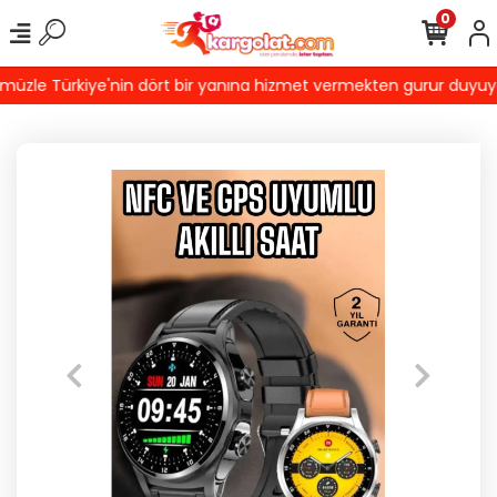
0
zle Türkiye'nin dört bir yanına hizmet vermekten gurur duyuyoruz!