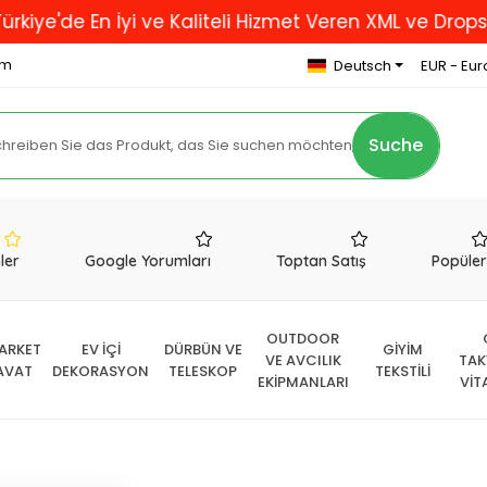
 En İyi ve Kaliteli Hizmet Veren XML ve Dropshipping 
om
Deutsch
EUR - Eur
Suche
nler
Google Yorumları
Toptan Satış
Popüle
OUTDOOR
ARKET
EV İÇİ
DÜRBÜN VE
GİYİM
VE AVCILIK
TAK
AVAT
DEKORASYON
TELESKOP
TEKSTİLİ
EKİPMANLARI
VİT