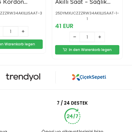
3 Kordon
Akıllı Saat – Sağlık
li, Suya
Takipli
lı, Kalp Atış ve
ZZZRW34AKILLISAAT-3
25DYMXUCZZZRW34AKILLISAAT-1-
kip Özellikli
1
41 EUR
den Warenkorb legen
In den Warenkorb legen
7 / 24 DESTEK
nya
Öneri ve şikayetlerinizi bize