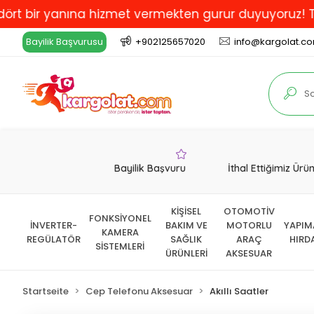
r yanına hizmet vermekten gurur duyuyoruz! Türkiye'de
Bayilik Başvurusu
+902125657020
info@kargolat.c
Bayilik Başvuru
İthal Ettiğimiz Ürü
KİŞİSEL
OTOMOTİV
FONKSİYONEL
İNVERTER-
BAKIM VE
MOTORLU
YAPIM
KAMERA
REGÜLATÖR
SAĞLIK
ARAÇ
HIRD
SİSTEMLERİ
ÜRÜNLERİ
AKSESUAR
Startseite
Cep Telefonu Aksesuar
Akıllı Saatler