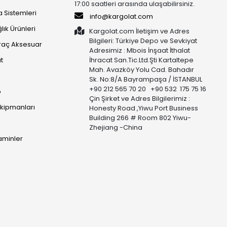
17:00 saatleri arasında ulaşabilirsiniz.
 Sistemleri
info@kargolat.com
lık Ürünleri
Kargolat.com İletişim ve Adres
Bilgileri: Türkiye Depo ve Sevkiyat
raç Aksesuar
Adresimiz : Mbois İnşaat İthalat
t
İhracat San.Tic.Ltd.Şti Kartaltepe
Mah. Avazköy Yolu Cad. Bahadır
Sk. No:8/A Bayrampaşa / İSTANBUL
+90 212 565 70 20 +90 532 175 75 16
p
Çin Şirket ve Adres Bilgilerimiz :
Ekipmanları
Honesty Road ,Yiwu Port Business
Building 266 # Room 802 Yiwu-
Zhejiang -China
taminler