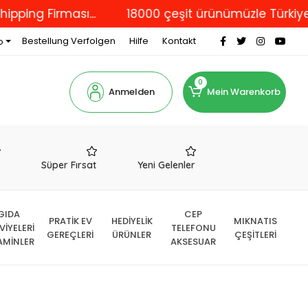
Firması...
18000 çeşit ürünümüzle Türkiye'nin dö
Bestellung Verfolgen
Hilfe
Kontakt
o
0
Anmelden
Mein Warenkorb
r
Süper Fırsat
Yeni Gelenler
GIDA
CEP
PRATİK EV
HEDİYELİK
MIKNATIS
VİYELERİ
TELEFONU
GEREÇLERİ
ÜRÜNLER
ÇEŞİTLERİ
AMİNLER
AKSESUAR