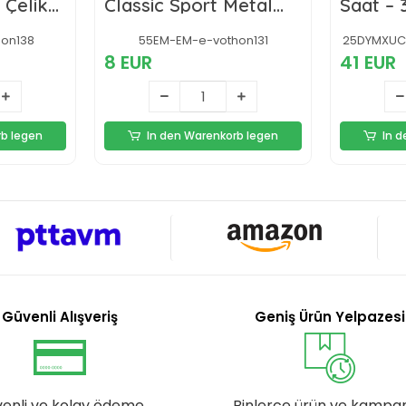
 Çelik
Classic Sport Metal
Saat – 
 46 Mm
Kordon 46 Mm Siyah
Seçenek
Gt2 Siyah
Dayanık
on138
55EM-EM-e-vothon131
25DYMXUC
Uyku Ta
8 EUR
41 EUR
rb legen
In den Warenkorb legen
In 
Güvenli Alışveriş
Geniş Ürün Yelpazesi
enli ve kolay ödeme
Binlerce ürün ve kampa