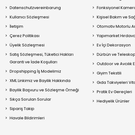
Datenschutzvereinbarung
Fonksiyonel Kamera
Kullanıcı Sözleşmesi
Kişisel Bakım ve Sağ
İletişim
Otomotiv Motorlu A
Çerez Politikası
Yapımarket Hırdava
Üyelik Sözleşmesi
Ev İçi Dekorasyon
Satış Sözleşmesi, Tüketici Hakları
Dürbün ve Telesko
Garanti ve İade Koşulları
Outdoor ve Avcılık 
Dropshipping İş Modelimiz
Giyim Tekstili
XML Linkimiz ve Bayilik Hakkında
Gıda Takviyeleri Vi
Bayilik Başvuru ve Sözleşme Örneği
Pratik Ev Gereçleri
Sıkça Sorulan Sorular
Hediyelik Ürünler
Sipariş Takip
Havale Bildirimleri