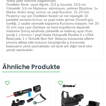
Yedek piller birbirine bağlanmıştır.
Özellikler Renk: siyah Ağırlık: 213 g Uzunluk: 10,9 cm
Yükseklik: 5,6 cm Malzeme: alüminyum, polimer Büyütme: 1x
Marka: Artıkıl rengi: kırmızı ve yeşil Kurulum: 21-23 mm
Picatinny rayı için Özellikleri Keskin ve net nişangâh 10
parlaklık seviyesi kırmızı ve yeşil nokta görme Güvenli güç
özelliği, 2 saatte otomatik kapanma Kurulumu kolaydır, her 20-
22 mm raya uyar Darbeye ve hava koşullarına dayanıklı
malzeme Görüş tarafında yükseklik ve kaldıraç ayarı Kutu
içeriği 1 x Kırmızı / yeşil Nokta Holografik Reddot 4 x LR44
Bataryalar 1 x Temizlik Bezi Not: Batarya kutusunda pillerin
yönüne dikkat edin kutunun karşılığında iç kısımında
bataryanın yönü yazmaktadır sol taraf artı diğer taraf eksi
yönde takılmalıdır..
Ähnliche Produkte