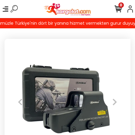
0
üzle Türkiye'nin dört bir yanına hizmet vermekten gurur duyuyoruz