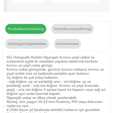
Produktbeschreibung
Garantie und Lieferung
Zahlungsmöglichkeiten
Kommentare
551 Holografik Reddot Nişangah Kırmızı-yeşil retikül ve
mükemmel işçilik ile metalden yapılma elektronik konforlu
kırmızı ve yeşil nokta görüşü.
Kırmızı nokta görüşünde, görünür kırmızı noktanın kırmızı ve
yeşil renkte ince ve kademeli parlaklık ayarı bulunur.
Üç düğme ile çok kolay kullanım.
- sağ düğme: aç ve parlaklığı artır - sol düğme: aç ve
parlaklığı azalt - orta üst düğme: Kırmızı ve yeşil arasında
geçiş - orta üst düğme 3 saniye basılı tut kapanır veya sağ sol
düğme aynı anda basmak kapatır.
Nişangâh yatay ve dikey olarak ayarlanabilir.
Montaj, tüm yaygın 20-23 mm Picatinny, RIS veya dokumacı
raylarına uyar.
4 LR44 lityum pil (teslimata dahildir) kullanım için gereklidir.