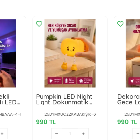
kli
Pumpkin LED Night
Dekora
lı LED
Light Dokunmatik
Gece La
il
Şarjlı Silikon Gece
Dokunma
Lambası Yeni Nesil
Yeni Nes
MBAAA-4-1
25DYMXUCZZKABAKIŞIK-6
25DYMX
990 TL
990 TL