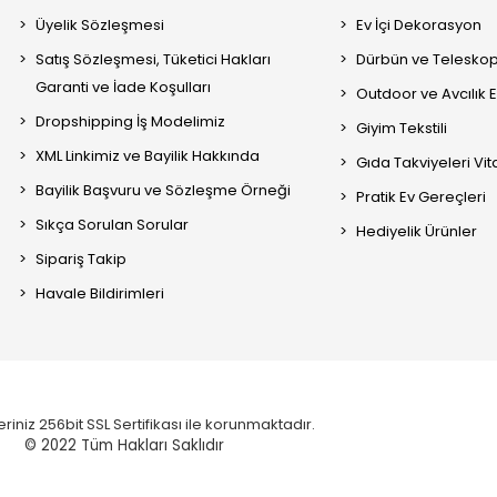
Üyelik Sözleşmesi
Ev İçi Dekorasyon
Satış Sözleşmesi, Tüketici Hakları
Dürbün ve Telesko
Garanti ve İade Koşulları
Outdoor ve Avcılık 
Dropshipping İş Modelimiz
Giyim Tekstili
XML Linkimiz ve Bayilik Hakkında
Gıda Takviyeleri Vi
Bayilik Başvuru ve Sözleşme Örneği
Pratik Ev Gereçleri
Sıkça Sorulan Sorular
Hediyelik Ürünler
Sipariş Takip
Havale Bildirimleri
eriniz 256bit SSL Sertifikası ile korunmaktadır.
© 2022
Tüm Hakları Saklıdır