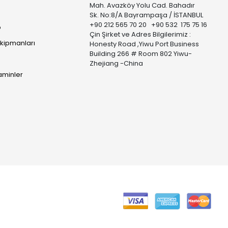
Mah. Avazköy Yolu Cad. Bahadır
Sk. No:8/A Bayrampaşa / İSTANBUL
+90 212 565 70 20 +90 532 175 75 16
p
Çin Şirket ve Adres Bilgilerimiz :
Ekipmanları
Honesty Road ,Yiwu Port Business
Building 266 # Room 802 Yiwu-
Zhejiang -China
taminler