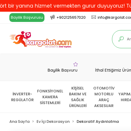
yanına hizmet vermekten gurur duyuyoruz! Türkiye'de 
Bayilik Başvurusu
+902125657020
info@kargolat.c
Bayilik Başvuru
İthal Ettiğimiz Ürü
KİŞİSEL
OTOMOTİV
FONKSİYONEL
İNVERTER-
BAKIM VE
MOTORLU
YAPIM
KAMERA
REGÜLATÖR
SAĞLIK
ARAÇ
HIRD
SİSTEMLERİ
ÜRÜNLERİ
AKSESUAR
Ana Sayfa
Ev İçi Dekorasyon
Dekoratif Aydınlatma