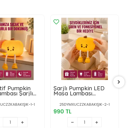
tif Pumpkin
Şarjlı Pumpkin LED
mbası Şarjlı
Masa Lambası
tik LED Işık
Zamanlayıcılı
il
Dokunmatik Yeni Nesil
UCZZKABAKIŞIK-1-1
25DYMXUCZZKABAKIŞIK-2-1
990 TL