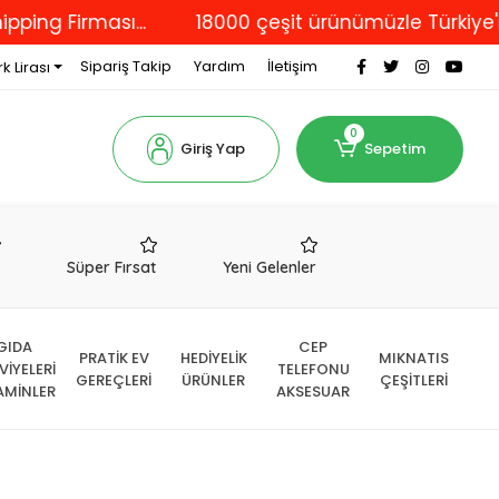
irması...
18000 çeşit ürünümüzle Türkiye'nin dört
Sipariş Takip
Yardım
İletişim
k Lirası
0
Giriş Yap
Sepetim
r
Süper Fırsat
Yeni Gelenler
GIDA
CEP
PRATİK EV
HEDİYELİK
MIKNATIS
VİYELERİ
TELEFONU
GEREÇLERİ
ÜRÜNLER
ÇEŞİTLERİ
AMİNLER
AKSESUAR