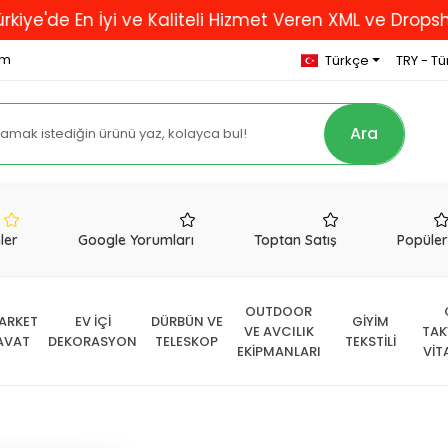
En İyi ve Kaliteli Hizmet Veren XML ve Dropshipping F
om
Türkçe
TRY - Tür
Ara
nler
Google Yorumları
Toptan Satış
Popüle
OUTDOOR
ARKET
EV İÇİ
DÜRBÜN VE
GİYİM
VE AVCILIK
TAK
AVAT
DEKORASYON
TELESKOP
TEKSTİLİ
EKİPMANLARI
VİT