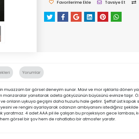
Favorilerime Ekle
Tavsiye Et
kleri
Yorumlar
in muazzam bir görsel deneyim sunar. Mavi ve mor ışıklarla dönen yapısı
manzaralar yansıtarak adeta gökyüzünün büyüsünü evinize taşır. Öze
 ve onların uykuya geçişini daha huzurlu hale getirir. Şeffaf üst kapak s
seviyesini ve rengini ayarlayarak odanızın ambiyansını istediğiniz şekilde
 yaratmaz. 4 adet AAA pil ile çalışan bu projeksiyon gece lambası, kolay 
 hem görsel bir şov hem de rahatlatıcı bir atmosfer yaratır.