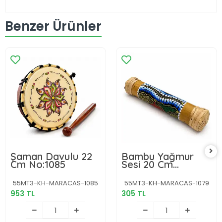
Benzer Ürünler
Şaman Davulu 22
Bambu Yağmur
Cm No:1085
Sesi 20 Cm
No:1079
55MT3-KH-MARACAS-1085
55MT3-KH-MARACAS-1079
953 TL
305 TL