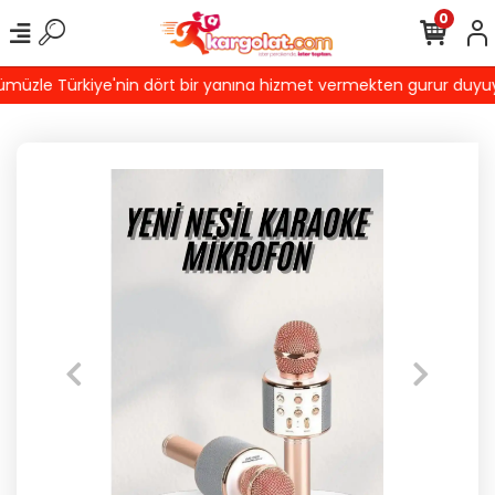
0
üzle Türkiye'nin dört bir yanına hizmet vermekten gurur duyuyoruz