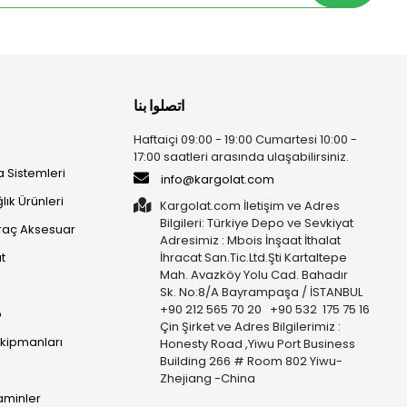
اتصلوا بنا
Haftaiçi 09:00 - 19:00 Cumartesi 10:00 -
17:00 saatleri arasında ulaşabilirsiniz.
 Sistemleri
info@kargolat.com
lık Ürünleri
Kargolat.com İletişim ve Adres
Bilgileri: Türkiye Depo ve Sevkiyat
raç Aksesuar
Adresimiz : Mbois İnşaat İthalat
t
İhracat San.Tic.Ltd.Şti Kartaltepe
Mah. Avazköy Yolu Cad. Bahadır
Sk. No:8/A Bayrampaşa / İSTANBUL
+90 212 565 70 20 +90 532 175 75 16
p
Çin Şirket ve Adres Bilgilerimiz :
Ekipmanları
Honesty Road ,Yiwu Port Business
Building 266 # Room 802 Yiwu-
Zhejiang -China
taminler