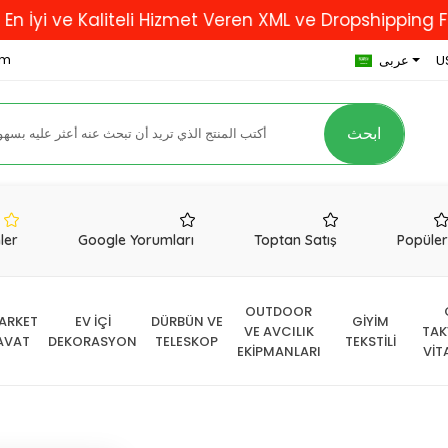
e Kaliteli Hizmet Veren XML ve Dropshipping Firması..
om
U
عربى
ابحث
nler
Google Yorumları
Toptan Satış
Popüle
OUTDOOR
ARKET
EV İÇİ
DÜRBÜN VE
GİYİM
VE AVCILIK
TAK
AVAT
DEKORASYON
TELESKOP
TEKSTİLİ
EKİPMANLARI
VİT