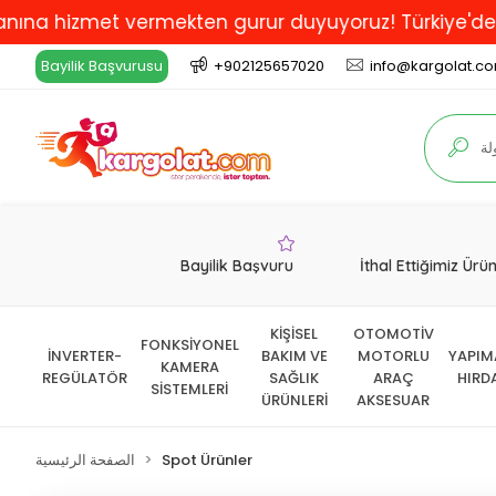
hizmet vermekten gurur duyuyoruz! Türkiye'de En İyi v
Bayilik Başvurusu
+902125657020
info@kargolat.c
Bayilik Başvuru
İthal Ettiğimiz Ürü
KİŞİSEL
OTOMOTİV
FONKSİYONEL
İNVERTER-
BAKIM VE
MOTORLU
YAPIM
KAMERA
REGÜLATÖR
SAĞLIK
ARAÇ
HIRD
SİSTEMLERİ
ÜRÜNLERİ
AKSESUAR
Spot Ürünler
الصفحة الرئيسية