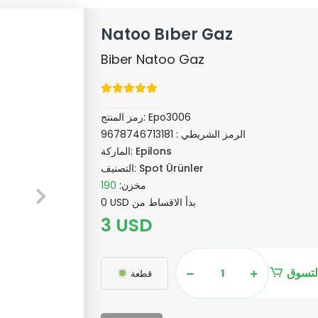
Natoo Bıber Gaz
Biber Natoo Gaz
Epo3006
رمز المنتج:
الرمز الشريطي :
9678746713181
Epilons
الماركة:
Spot Ürünler
التصنيف:
مخزن:
190
0 USD بدأ الاقساط من
3 USD
لتسوق
قطعة