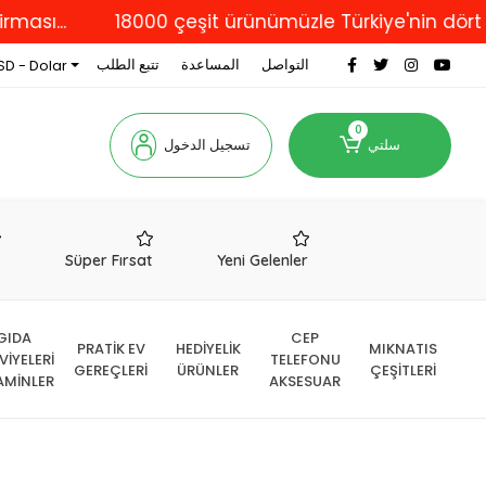
.
18000 çeşit ürünümüzle Türkiye'nin dört bir ya
التواصل
المساعدة
تتبع الطلب
SD - Dolar
0
سلتي
تسجيل الدخول
r
Süper Fırsat
Yeni Gelenler
GIDA
CEP
PRATİK EV
HEDİYELİK
MIKNATIS
VİYELERİ
TELEFONU
GEREÇLERİ
ÜRÜNLER
ÇEŞİTLERİ
AMİNLER
AKSESUAR