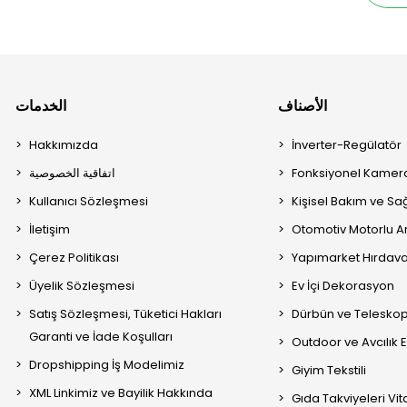
الأصناف
الخدمات
Hakkımızda
İnverter-Regülatör
Fonksiyonel Kamera
اتفاقية الخصوصية
Kullanıcı Sözleşmesi
Kişisel Bakım ve Sağ
İletişim
Otomotiv Motorlu A
Çerez Politikası
Yapımarket Hırdava
Üyelik Sözleşmesi
Ev İçi Dekorasyon
Satış Sözleşmesi, Tüketici Hakları
Dürbün ve Telesko
Garanti ve İade Koşulları
Outdoor ve Avcılık 
Dropshipping İş Modelimiz
Giyim Tekstili
XML Linkimiz ve Bayilik Hakkında
Gıda Takviyeleri Vi