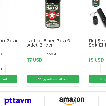
a Gazıı
Natoo Bıber Gazı 5
Ruj Şek
Adet Birden
Şok El 
Bıber G
O
epo5133
17 USD
19 USD
ق
اضف الى سلة التسوق
اضف ا