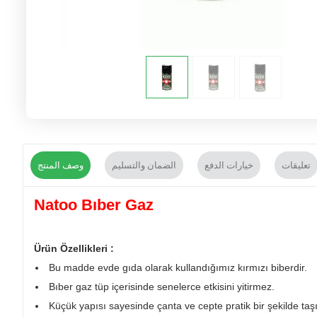
تعليقات
خيارات الدفع
الضمان والتسليم
وصف المنتج
Natoo Bıber Gaz
Ürün Özellikleri :
Bu madde evde gıda olarak kullandığımız kırmızı biberdir.
Bıber gaz tüp içerisinde senelerce etkisini yitirmez.
Küçük yapısı sayesinde çanta ve cepte pratik bir şekilde taşıy