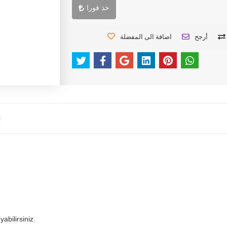
خذ فورا
أرجح
اضافة الى المفضلة
abilirsiniz.