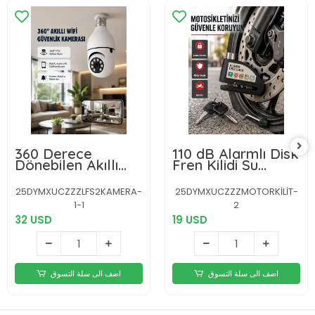
360 Derece
110 dB Alarmlı Disk
Dönebilen Akıllı
Fren Kilidi Su
Duylu Kamera –
Geçirmez Çelik
PTZ, Uzaktan
Gövde Motosiklet
25DYMXUCZZZLFS2KAMERA-
25DYMXUCZZZMOTORKİLİT-
Kontrol, Hareket
Güvenlik
1-1
2
Algılama
32 USD
19 USD
اضف الى سلة التسوق
اضف الى سلة التسوق