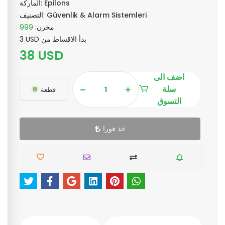
Epilons
الماركة:
Güvenlik & Alarm Sistemleri
التصنيف:
مخزن:
999
3 USD بدأ الاقساط من
38 USD
اضف الى
سلة
قطعة
التسوق
خذ فورا