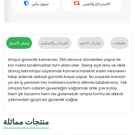
الاسترجاع والتغيير
تسوق مأمن
تعليقات
خيارات الدفع
الضمان والتسليم
وصف المنتج
Ampul güvenlik kamerası, 360 derece dönebilen yapısı ile
kör nokta bırakmadan tüm alanı izler. Geniş açılı lens ve akıllı
dönüş teknolojisi sayesinde kamera hareket eden nesneleri
takip ederek detaylı görüntü kaydı yapar. Bu sayede evinizin
ya da iş yerinizin her noktasını kontrol altında tutabilirsiniz. Tek
cihazla tüm odanın güvenliğini sağlamak artık çok kolay.
Hem şık tasarımı hem de gizlenebilir ampul formu ile dikkat
çekmeden güçlü bir güvenlik sağlar.
منتجات مماثلة