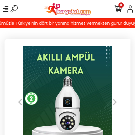
0
üzle Türkiye'nin dört bir yanına hizmet vermekten gurur duyuyoruz