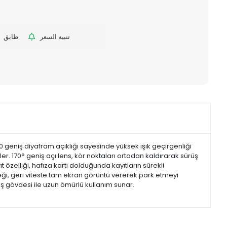
تنبيه السعر
طابق
.0 geniş diyafram açıklığı sayesinde yüksek ışık geçirgenliği
r. 170° geniş açı lens, kör noktaları ortadan kaldırarak sürüş
t özelliği, hafıza kartı dolduğunda kayıtların sürekli
ği, geri viteste tam ekran görüntü vererek park etmeyi
ş gövdesi ile uzun ömürlü kullanım sunar.