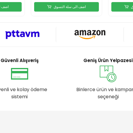
ق
اضف الى سلة التسوق
اضف ا
Güvenli Alışveriş
Geniş Ürün Yelpazesi
enli ve kolay ödeme
Binlerce ürün ve kampa
sistemi
seçeneği