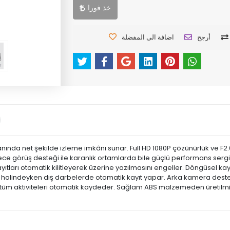
خذ فورا
أرجح
اضافة الى المفضلة
ı anında net şekilde izleme imkânı sunar. Full HD 1080P çözünürlük ve F2
ce görüş desteği ile karanlık ortamlarda bile güçlü performans sergile
yıtları otomatik kilitleyerek üzerine yazılmasını engeller. Döngüsel kayı
k halindeyken dış darbelerde otomatik kayıt yapar. Arka kamera deste
ki tüm aktiviteleri otomatik kaydeder. Sağlam ABS malzemeden üretilmi