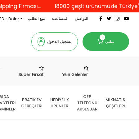
Firması...
18000 çeşit ürünümüzle Türkiye'nin dör
التواصل
المساعدة
تتبع الطلب
SD - Dolar
0
سلتي
تسجيل الدخول
r
Süper Fırsat
Yeni Gelenler
GIDA
CEP
PRATİK EV
HEDİYELİK
MIKNATIS
VİYELERİ
TELEFONU
GEREÇLERİ
ÜRÜNLER
ÇEŞİTLERİ
AMİNLER
AKSESUAR