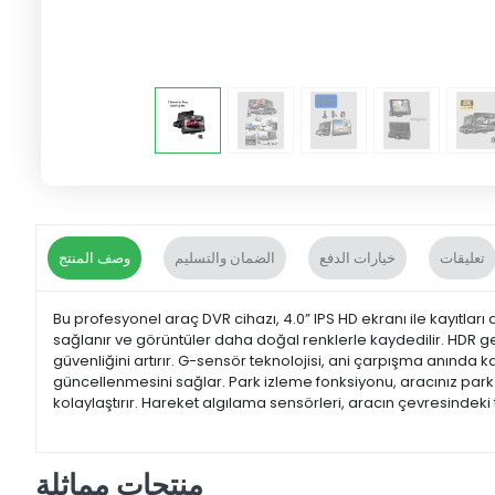
تعليقات
خيارات الدفع
الضمان والتسليم
وصف المنتج
Bu profesyonel araç DVR cihazı, 4.0” IPS HD ekranı ile kayıtlar
sağlanır ve görüntüler daha doğal renklerle kaydedilir. HDR ge
güvenliğini artırır. G-sensör teknolojisi, ani çarpışma anında ka
güncellenmesini sağlar. Park izleme fonksiyonu, aracınız par
kolaylaştırır. Hareket algılama sensörleri, aracın çevresinde
منتجات مماثلة