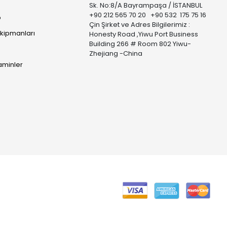
Sk. No:8/A Bayrampaşa / İSTANBUL
+90 212 565 70 20 +90 532 175 75 16
p
Çin Şirket ve Adres Bilgilerimiz :
Ekipmanları
Honesty Road ,Yiwu Port Business
Building 266 # Room 802 Yiwu-
Zhejiang -China
taminler