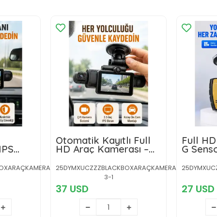
Otomatik Kayıtlı Full
Full HD
IPS
HD Araç Kamerası –
G Sens
Döngüsel Kayıt ve
Görüşl
rası
Hareket Algılama
OXARAÇKAMERASI-
25DYMXUCZZZBLACKBOXARAÇKAMERASI-
25DYMXUC
3-1
37 USD
27 USD