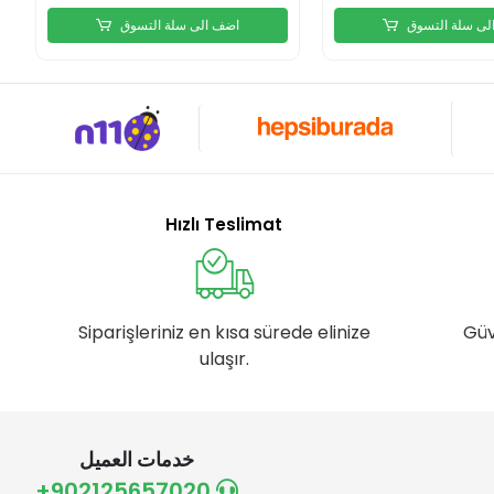
لى سلة التسوق
اضف الى سلة التسوق
Hızlı Teslimat
Siparişleriniz en kısa sürede elinize
Güv
ulaşır.
خدمات العميل
+902125657020