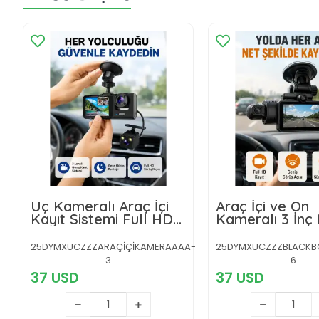
Üç Kameralı Araç İçi
Araç İçi ve Ön
Kayıt Sistemi Full HD
Kameralı 3 İnç 
Gece Görüşlü ve G-
Ekranlı Full HD
Sensör Destekli
Güvenlik Kame
25DYMXUCZZZARAÇİÇİKAMERAAAA-
25DYMXUCZZZBLACKB
3
6
37 USD
37 USD