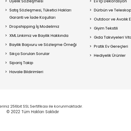
Üyelik Sözleşmesi
Ev İçi Dekorasyon
Satış Sözleşmesi, Tüketici Hakları
Dürbün ve Telesko
Garanti ve İade Koşulları
Outdoor ve Avcılık 
Dropshipping İş Modelimiz
Giyim Tekstili
XML Linkimiz ve Bayilik Hakkında
Gıda Takviyeleri Vi
Bayilik Başvuru ve Sözleşme Örneği
Pratik Ev Gereçleri
Sıkça Sorulan Sorular
Hediyelik Ürünler
Sipariş Takip
Havale Bildirimleri
eriniz 256bit SSL Sertifikası ile korunmaktadır.
© 2022
Tüm Hakları Saklıdır