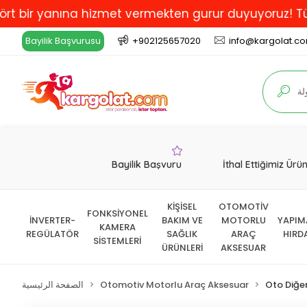
 yanına hizmet vermekten gurur duyuyoruz! Türkiye'de 
Bayilik Başvurusu
+902125657020
info@kargolat.c
Bayilik Başvuru
İthal Ettiğimiz Ürü
KİŞİSEL
OTOMOTİV
FONKSİYONEL
İNVERTER-
BAKIM VE
MOTORLU
YAPIM
KAMERA
REGÜLATÖR
SAĞLIK
ARAÇ
HIRD
SİSTEMLERİ
ÜRÜNLERİ
AKSESUAR
Oto Diğe
Otomotiv Motorlu Araç Aksesuar
الصفحة الرئيسية