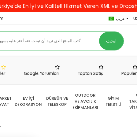
En İyi ve Kaliteli Hizmet Veren XML ve Dropshipping 
om
U
عربى
ابحث
nler
Google Yorumları
Toptan Satış
Popüle
OUTDOOR
ARKET
EV İÇİ
DÜRBÜN VE
GİYİM
VE AVCILIK
TAK
AVAT
DEKORASYON
TELESKOP
TEKSTİLİ
EKİPMANLARI
VİT
r