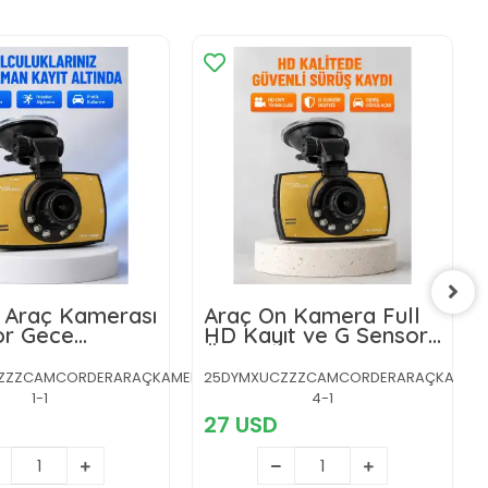
 Araç Kamerası
Araç Ön Kamera Full
or Gece
HD Kayıt ve G Sensor
ü Dash Cam
Özellikli
ZZZCAMCORDERARAÇKAMERA-
25DYMXUCZZZCAMCORDERARAÇKAMER
1-1
4-1
27 USD