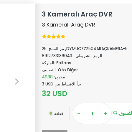
3 Kameralı Araç DVR
3 Kameralı Araç DVR
25DYMUCZZZ504ARAÇKAMERA-5
رمز المنتج:
الرمز الشريطي :
8912733136043
Epilons
الماركة:
Oto Diğer
التصنيف:
مخزن:
4988
3 USD بدأ الاقساط من
32 USD
لتسوق
قطعة