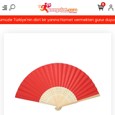
0
üzle Türkiye'nin dört bir yanına hizmet vermekten gurur duyuyoru