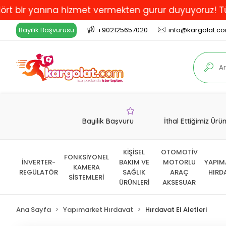
r yanına hizmet vermekten gurur duyuyoruz! Türkiye'd
Bayilik Başvurusu
+902125657020
info@kargolat.c
Bayilik Başvuru
İthal Ettiğimiz Ürü
KİŞİSEL
OTOMOTİV
FONKSİYONEL
İNVERTER-
BAKIM VE
MOTORLU
YAPIM
KAMERA
REGÜLATÖR
SAĞLIK
ARAÇ
HIRD
SİSTEMLERİ
ÜRÜNLERİ
AKSESUAR
Ana Sayfa
Yapımarket Hırdavat
Hırdavat El Aletleri