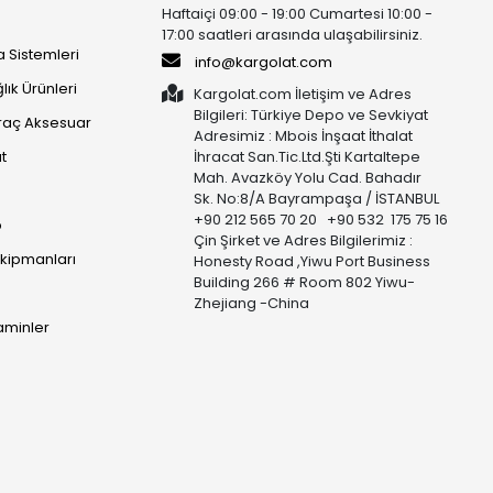
Haftaiçi 09:00 - 19:00 Cumartesi 10:00 -
17:00 saatleri arasında ulaşabilirsiniz.
 Sistemleri
info@kargolat.com
lık Ürünleri
Kargolat.com İletişim ve Adres
Bilgileri: Türkiye Depo ve Sevkiyat
raç Aksesuar
Adresimiz : Mbois İnşaat İthalat
t
İhracat San.Tic.Ltd.Şti Kartaltepe
Mah. Avazköy Yolu Cad. Bahadır
Sk. No:8/A Bayrampaşa / İSTANBUL
+90 212 565 70 20 +90 532 175 75 16
p
Çin Şirket ve Adres Bilgilerimiz :
Ekipmanları
Honesty Road ,Yiwu Port Business
Building 266 # Room 802 Yiwu-
Zhejiang -China
taminler