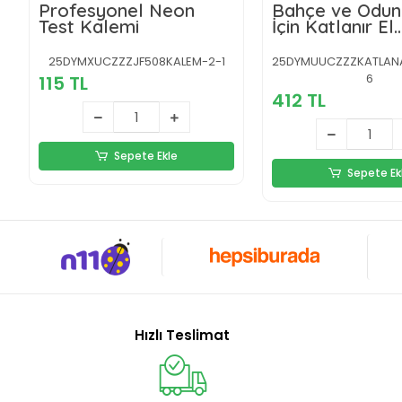
Profesyonel Neon
Bahçe ve Odun
Test Kalemi
İçin Katlanır El
Testeresi
25DYMXUCZZZJF508KALEM-2-1
25DYMUUCZZZKATLANAB
6
115 TL
412 TL
Sepete Ekle
Sepete Ek
Hızlı Teslimat