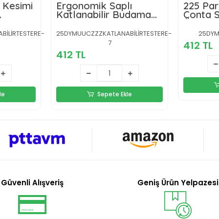
 Kesimi
Ergonomik Saplı
225 Par
Katlanabilir Budama
Conta S
Testeresi
Ölçü K
Sızdırm
İLİRTESTERE-
25DYMUUCZZZKATLANABİLİRTESTERE-
25DYM
Organiz
7
412 TL
412 TL
le
Sepete Ekle
Güvenli Alışveriş
Geniş Ürün Yelpazesi