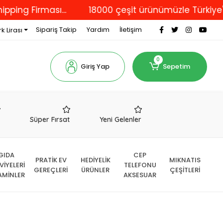
 Firması...
18000 çeşit ürünümüzle Türkiye'nin dö
Sipariş Takip
Yardım
İletişim
k Lirası
0
Giriş Yap
Sepetim
r
Süper Fırsat
Yeni Gelenler
GIDA
CEP
PRATİK EV
HEDİYELİK
MIKNATIS
VİYELERİ
TELEFONU
GEREÇLERİ
ÜRÜNLER
ÇEŞİTLERİ
AMİNLER
AKSESUAR