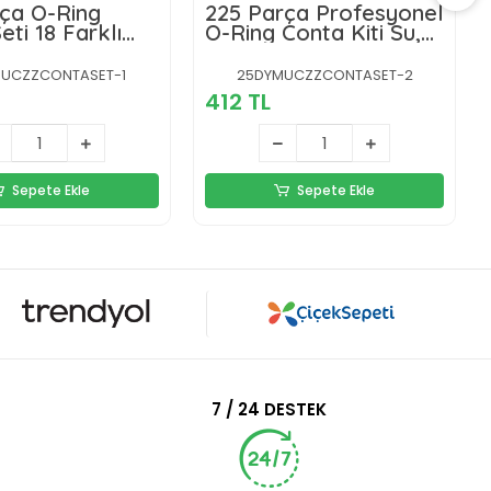
ça O-Ring
225 Parça Profesyonel
eti 18 Farklı
O-Ring Conta Kiti Su,
auçuk
Yağ ve Hava
azlık Conta
Sızdırmazlık Tamir Seti
UCZZCONTASET-1
25DYMUCZZCONTASET-2
er Kutulu
412 TL
Sepete Ekle
Sepete Ekle
7 / 24 DESTEK