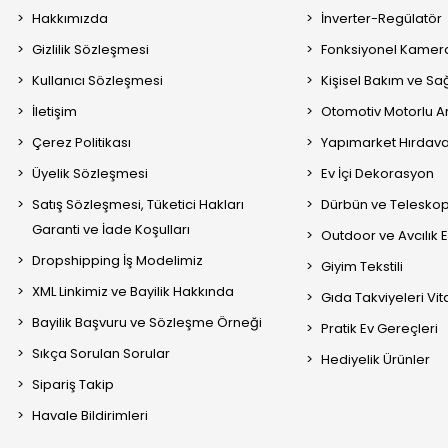
Hakkımızda
İnverter-Regülatör
Gizlilik Sözleşmesi
Fonksiyonel Kamera
Kullanıcı Sözleşmesi
Kişisel Bakım ve Sağ
İletişim
Otomotiv Motorlu A
Çerez Politikası
Yapımarket Hırdava
Üyelik Sözleşmesi
Ev İçi Dekorasyon
Satış Sözleşmesi, Tüketici Hakları
Dürbün ve Telesko
Garanti ve İade Koşulları
Outdoor ve Avcılık 
Dropshipping İş Modelimiz
Giyim Tekstili
XML Linkimiz ve Bayilik Hakkında
Gıda Takviyeleri Vi
Bayilik Başvuru ve Sözleşme Örneği
Pratik Ev Gereçleri
Sıkça Sorulan Sorular
Hediyelik Ürünler
Sipariş Takip
Havale Bildirimleri