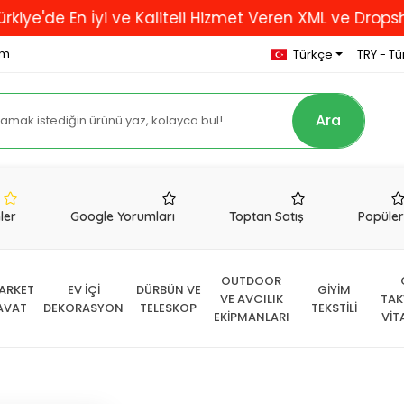
e En İyi ve Kaliteli Hizmet Veren XML ve Dropshipping
om
Türkçe
TRY - Tür
Ara
nler
Google Yorumları
Toptan Satış
Popüle
OUTDOOR
ARKET
EV İÇİ
DÜRBÜN VE
GİYİM
VE AVCILIK
TAK
AVAT
DEKORASYON
TELESKOP
TEKSTİLİ
EKİPMANLARI
VİT