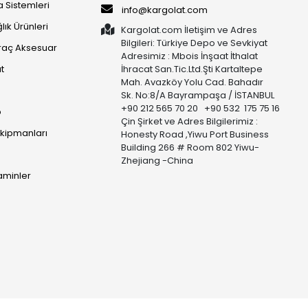
 Sistemleri
info@kargolat.com
lık Ürünleri
Kargolat.com İletişim ve Adres
Bilgileri: Türkiye Depo ve Sevkiyat
raç Aksesuar
Adresimiz : Mbois İnşaat İthalat
t
İhracat San.Tic.Ltd.Şti Kartaltepe
Mah. Avazköy Yolu Cad. Bahadır
Sk. No:8/A Bayrampaşa / İSTANBUL
+90 212 565 70 20 +90 532 175 75 16
p
Çin Şirket ve Adres Bilgilerimiz :
Ekipmanları
Honesty Road ,Yiwu Port Business
Building 266 # Room 802 Yiwu-
Zhejiang -China
taminler