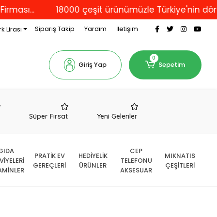
...
18000 çeşit ürünümüzle Türkiye'nin dört bir y
Sipariş Takip
Yardım
İletişim
k Lirası
0
Giriş Yap
Sepetim
r
Süper Fırsat
Yeni Gelenler
GIDA
CEP
PRATİK EV
HEDİYELİK
MIKNATIS
VİYELERİ
TELEFONU
GEREÇLERİ
ÜRÜNLER
ÇEŞİTLERİ
AMİNLER
AKSESUAR