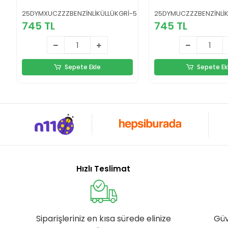
25DYMXUCZZZBENZİNLİKÜLLÜKGRİ-5
25DYMUCZZZBENZİNLİ
745 TL
745 TL
Sepete Ekle
Sepete Ek
Hızlı Teslimat
Siparişleriniz en kısa sürede elinize
Güv