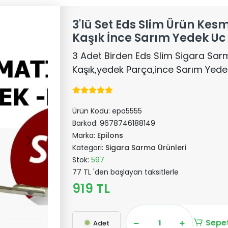
3'lü Set Eds Slim Ürün Ke
Kaşık İnce Sarım Yedek Uc
3 Adet Birden Eds Slim Sigara Sa
Kaşık,yedek Parça,ince Sarım Yede
Ürün Kodu:
epo5555
Barkod:
9678746188149
Marka:
Epilons
Kategori:
Sigara Sarma Ürünleri
Stok:
597
77 TL 'den başlayan taksitlerle
919 TL
Sepet
Adet