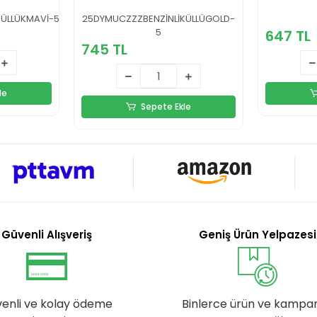
KÜLLÜKMAVİ-5
25DYMUCZZZBENZİNLİKÜLLÜGOLD-
5
647 TL
745 TL
le
Sepete Ekle
Güvenli Alışveriş
Geniş Ürün Yelpazesi
enli ve kolay ödeme
Binlerce ürün ve kampa