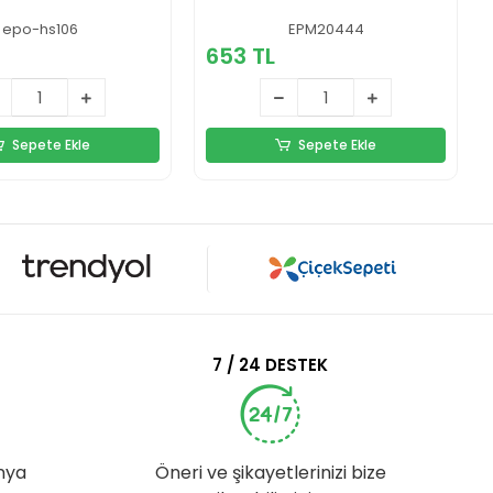
epo-hs106
EPM20444
653 TL
Sepete Ekle
Sepete Ekle
7 / 24 DESTEK
nya
Öneri ve şikayetlerinizi bize