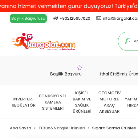
 hizmet vermekten gurur duyuyoruz! Türkiye'de En İyi
Bayilik Başvurusu
+902125657020
info@kargolat.c
Bayilik Başvuru
İthal Ettiğimiz Ürü
KİŞİSEL
OTOMOTİV
FONKSİYONEL
İNVERTER-
BAKIM VE
MOTORLU
YAPIM
KAMERA
REGÜLATÖR
SAĞLIK
ARAÇ
HIRD
SİSTEMLERİ
ÜRÜNLERİ
AKSESUAR
Ana Sayfa
Tütün&Nargile Ürünleri
Sigara Sarma Ürünleri