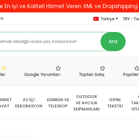
 ve Kaliteli Hizmet Veren XML ve Dropshipping Firması
om
Türkçe
TRY - Tür
Ara
nler
Google Yorumları
Toptan Satış
Popüle
OUTDOOR
ARKET
EV İÇİ
DÜRBÜN VE
GİYİM
VE AVCILIK
TAK
AVAT
DEKORASYON
TELESKOP
TEKSTİLİ
EKİPMANLARI
VİT