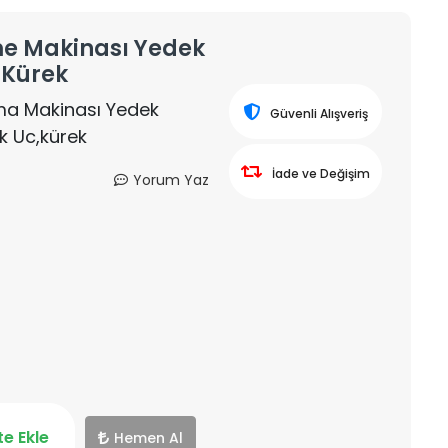
sme Makinası Yedek
 Kürek
rma Makinası Yedek
Güvenli Alışveriş
k Uc,kürek
İade ve Değişim
Yorum Yaz
e Ekle
Hemen Al