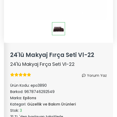
24'lü Makyaj Fırça Seti Vl-22
24'lü Makyaj Fırça Seti Vl-22
Yorum Yaz
Ürün Kodu:
epo3890
Barkod:
9678746292549
Marka:
Epilons
Kategori:
Güzellik ve Bakım Ürünleri
Stok:
3
31 TL 'den başlayan taksitlerle