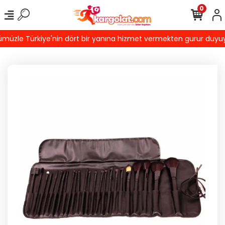
0
üzle Türkiye'nin dört bir yanına hizmet vermekten gurur duyuyoru