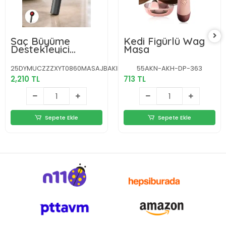
Saç Büyüme
Kedi Figürlü Wag
Destekleyici
Maşa
Elektrikli Masaj
Tarak Yağ
25DYMUCZZZXYT0860MASAJBAKIMTARAĞIGRİ-6
55AKN-AKH-DP-363
Aplikatörlü Yeni
2,210 TL
713 TL
Nesil
Sepete Ekle
Sepete Ekle