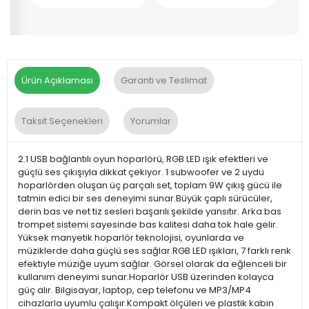
Ürün Açıklaması
Garanti ve Teslimat
Taksit Seçenekleri
Yorumlar
2.1 USB bağlantılı oyun hoparlörü, RGB LED ışık efektleri ve
güçlü ses çıkışıyla dikkat çekiyor. 1 subwoofer ve 2 uydu
hoparlörden oluşan üç parçalı set, toplam 9W çıkış gücü ile
tatmin edici bir ses deneyimi sunar.Büyük çaplı sürücüler,
derin bas ve net tiz sesleri başarılı şekilde yansıtır. Arka bas
trompet sistemi sayesinde bas kalitesi daha tok hale gelir.
Yüksek manyetik hoparlör teknolojisi, oyunlarda ve
müziklerde daha güçlü ses sağlar.RGB LED ışıkları, 7 farklı renk
efektiyle müziğe uyum sağlar. Görsel olarak da eğlenceli bir
kullanım deneyimi sunar.Hoparlör USB üzerinden kolayca
güç alır. Bilgisayar, laptop, cep telefonu ve MP3/MP4
cihazlarla uyumlu çalışır.Kompakt ölçüleri ve plastik kabin