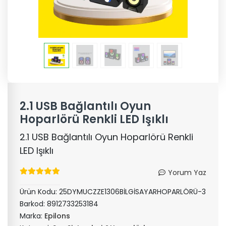
2.1 USB Bağlantılı Oyun
Hoparlörü Renkli LED Işıklı
2.1 USB Bağlantılı Oyun Hoparlörü Renkli
LED Işıklı
Yorum Yaz
Ürün Kodu:
25DYMUCZZE1306BİLGİSAYARHOPARLÖRÜ-3
Barkod:
8912733253184
Marka:
Epilons