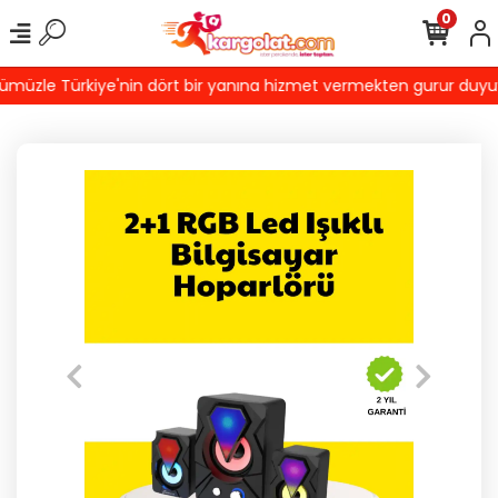
0
üzle Türkiye'nin dört bir yanına hizmet vermekten gurur duyuyoru