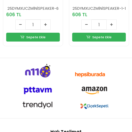
Hoparlör 9m
Hoparlör |
Menzil Dahili
Kompakt ve Güçlü
25DYMXUCZMİNİSPEAKER-6
25DYMXUCZMİNİSPEAKER-1-1
Mikrofon Yeni
Ses Yeni Nesil
606 TL
606 TL
Nesil
Sepete Ekle
Sepete Ekle
Hızlı Teslimat