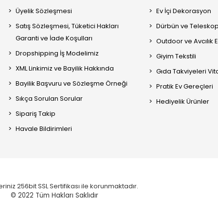
Üyelik Sözleşmesi
Ev İçi Dekorasyon
Satış Sözleşmesi, Tüketici Hakları
Dürbün ve Telesko
Garanti ve İade Koşulları
Outdoor ve Avcılık 
Dropshipping İş Modelimiz
Giyim Tekstili
XML Linkimiz ve Bayilik Hakkında
Gıda Takviyeleri Vi
Bayilik Başvuru ve Sözleşme Örneği
Pratik Ev Gereçleri
Sıkça Sorulan Sorular
Hediyelik Ürünler
Sipariş Takip
Havale Bildirimleri
eriniz 256bit SSL Sertifikası ile korunmaktadır.
© 2022
Tüm Hakları Saklıdır