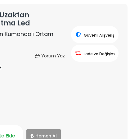
e Uzaktan
atma Led
tan Kumandalı Ortam
Güvenli Alışveriş
İade ve Değişim
Yorum Yaz
3
e Ekle
Hemen Al