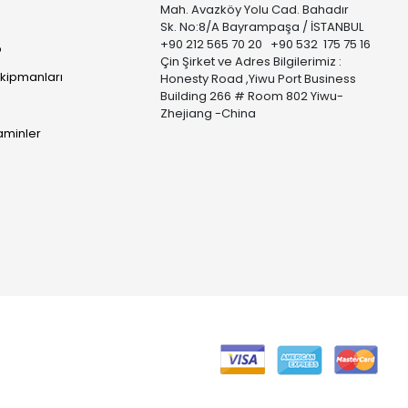
Mah. Avazköy Yolu Cad. Bahadır
Sk. No:8/A Bayrampaşa / İSTANBUL
+90 212 565 70 20 +90 532 175 75 16
p
Çin Şirket ve Adres Bilgilerimiz :
Ekipmanları
Honesty Road ,Yiwu Port Business
Building 266 # Room 802 Yiwu-
Zhejiang -China
taminler