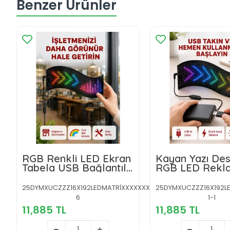
Benzer Ürünler
RGB Renkli LED Ekran
Kayan Yazı Des
Tabela USB Bağlantılı
RGB LED Rekl
ve Kayan Yazı Destekli
Paneli USB ile
Kurulumlu
25DYMXUCZZZ16X192LEDMATRİXXXXXXXXY-
25DYMXUCZZZ16X192L
6
1-1
11,885 TL
11,885 TL