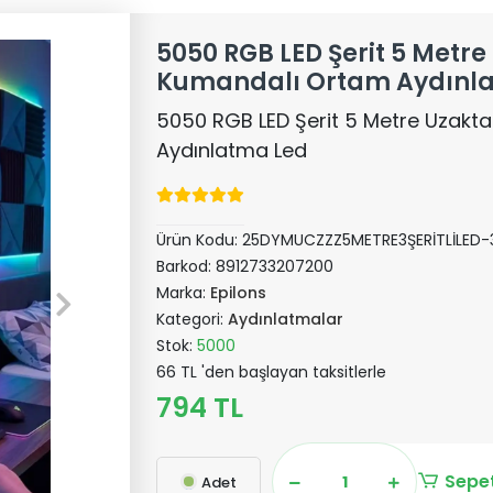
5050 RGB LED Şerit 5 Metr
Kumandalı Ortam Aydınl
5050 RGB LED Şerit 5 Metre Uzak
Aydınlatma Led
Ürün Kodu:
25DYMUCZZZ5METRE3ŞERİTLİLED-
Barkod:
8912733207200
Marka:
Epilons
Kategori:
Aydınlatmalar
Stok:
5000
66 TL 'den başlayan taksitlerle
794 TL
Sepet
Adet