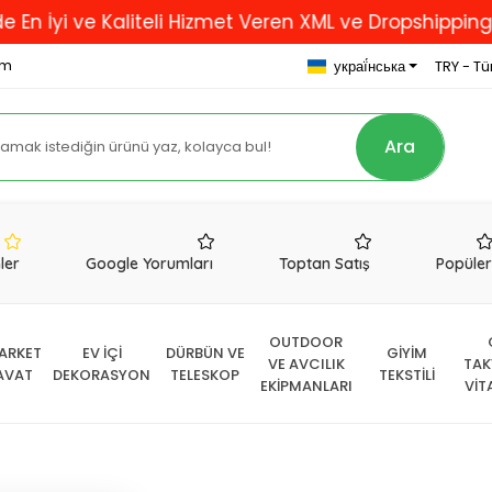
ve Kaliteli Hizmet Veren XML ve Dropshipping Firması.
om
украї́нська
TRY - Tür
Ara
nler
Google Yorumları
Toptan Satış
Popüle
OUTDOOR
ARKET
EV İÇİ
DÜRBÜN VE
GİYİM
VE AVCILIK
TAK
AVAT
DEKORASYON
TELESKOP
TEKSTİLİ
EKİPMANLARI
VİT