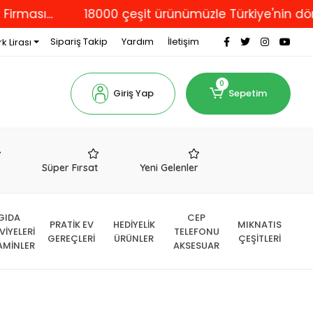
..
18000 çeşit ürünümüzle Türkiye'nin dört bir y
Sipariş Takip
Yardım
İletişim
k Lirası
0
Giriş Yap
Sepetim
r
Süper Fırsat
Yeni Gelenler
GIDA
CEP
PRATİK EV
HEDİYELİK
MIKNATIS
VİYELERİ
TELEFONU
GEREÇLERİ
ÜRÜNLER
ÇEŞİTLERİ
AMİNLER
AKSESUAR