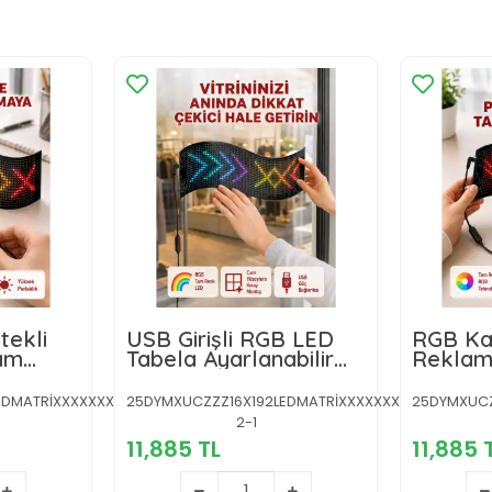
tekli
USB Girişli RGB LED
RGB Kay
am
Tabela Ayarlanabilir
Reklam
 Kolay
Parlaklık ve Kayan
Bağlant
Yazı Özellikli
Tasarı
EDMATRİXXXXXXXXY-
25DYMXUCZZZ16X192LEDMATRİXXXXXXXXY-
25DYMXUCZ
2-1
11,885 TL
11,885 