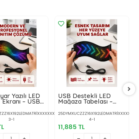
ar Yazılı LED
USB Destekli LED
 Ekranı – USB
Mağaza Tabelası –
ılı Esnek
Renkli RGB Kayan Yazı
m
Paneli
ZZ16X192LEDMATRİXXXXXXXXY-
25DYMXUCZZZ16X192LEDMATRİXXXXXXXX
3-1
4-1
TL
11,885 TL