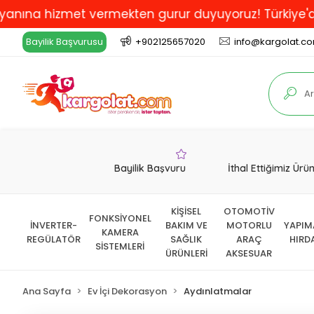
 hizmet vermekten gurur duyuyoruz! Türkiye'de En İyi 
Bayilik Başvurusu
+902125657020
info@kargolat.c
Bayilik Başvuru
İthal Ettiğimiz Ürü
KİŞİSEL
OTOMOTİV
FONKSİYONEL
İNVERTER-
BAKIM VE
MOTORLU
YAPIM
KAMERA
REGÜLATÖR
SAĞLIK
ARAÇ
HIRD
SİSTEMLERİ
ÜRÜNLERİ
AKSESUAR
Ana Sayfa
Ev İçi Dekorasyon
Aydınlatmalar