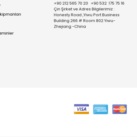
+90 212 565 70 20 +90 532 175 75 16
p
Çin Şirket ve Adres Bilgilerimiz :
Ekipmanları
Honesty Road ,Yiwu Port Business
Building 266 # Room 802 Yiwu-
Zhejiang -China
taminler