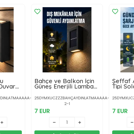
Su
Bahçe ve Balkon İçin
Şeffaf 
Duvar
Güneş Enerjili Lamba
Tipi Sol
esil
Yeni Nesil
DINLATMAAAAA-
25DYMXUCZZZBAHÇAYDINLATMAAAAA-
25DYMXUC
2-1
7 EUR
7 EUR