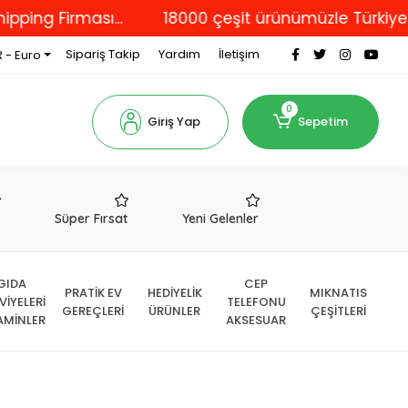
irması...
18000 çeşit ürünümüzle Türkiye'nin dör
Sipariş Takip
Yardım
İletişim
 - Euro
0
Giriş Yap
Sepetim
r
Süper Fırsat
Yeni Gelenler
GIDA
CEP
PRATİK EV
HEDİYELİK
MIKNATIS
VİYELERİ
TELEFONU
GEREÇLERİ
ÜRÜNLER
ÇEŞİTLERİ
AMİNLER
AKSESUAR