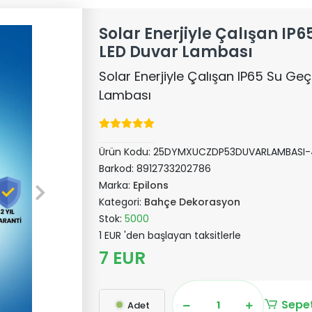
Solar Enerjiyle Çalışan IP
LED Duvar Lambası
Solar Enerjiyle Çalışan IP65 Su Ge
Lambası
Ürün Kodu:
25DYMXUCZDP53DUVARLAMBASI-
Barkod:
8912733202786
Marka:
Epilons
Kategori:
Bahçe Dekorasyon
Stok:
5000
1 EUR 'den başlayan taksitlerle
7 EUR
Sepet
Adet