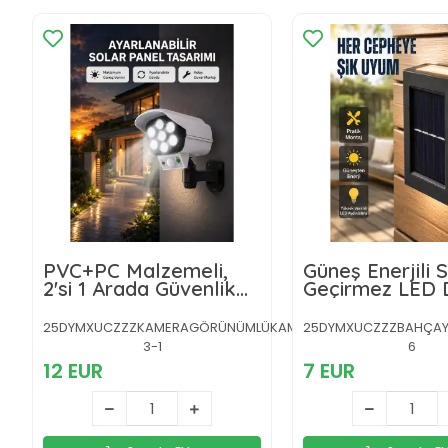
PVC+PC Malzemeli,
Güneş Enerjili 
2'si 1 Arada Güvenlik
Geçirmez LED 
Lambası –
Lambası Yeni N
Ayarlanabilir Başlık ve
25DYMXUCZZZKAMERAGÖRÜNÜMLÜKAMERAAA-
25DYMXUCZZZBAHÇAY
Panel Açısı
3-1
6
12 EUR
7 EUR