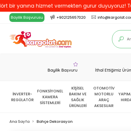
 yanına hizmet vermekten gurur duyuyoruz! Türkiye'de 
Bayilik Başvurusu
+902125657020
info@kargolat.c
Bayilik Başvuru
İthal Ettiğimiz Ürü
KİŞİSEL
OTOMOTİV
FONKSİYONEL
İNVERTER-
BAKIM VE
MOTORLU
YAPIM
KAMERA
REGÜLATÖR
SAĞLIK
ARAÇ
HIRD
SİSTEMLERİ
ÜRÜNLERİ
AKSESUAR
Ana Sayfa
Bahçe Dekorasyon