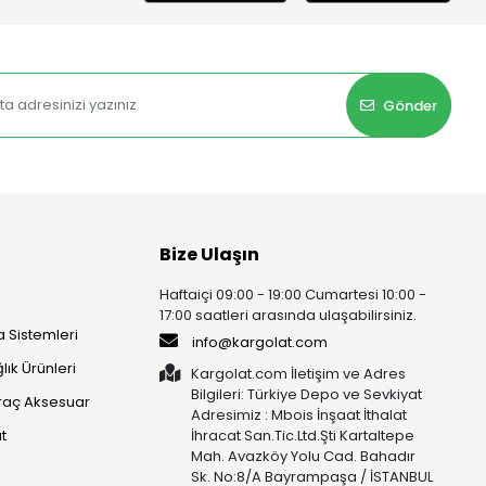
Gönder
Bize Ulaşın
Haftaiçi 09:00 - 19:00 Cumartesi 10:00 -
17:00 saatleri arasında ulaşabilirsiniz.
 Sistemleri
info@kargolat.com
lık Ürünleri
Kargolat.com İletişim ve Adres
Bilgileri: Türkiye Depo ve Sevkiyat
raç Aksesuar
Adresimiz : Mbois İnşaat İthalat
t
İhracat San.Tic.Ltd.Şti Kartaltepe
Mah. Avazköy Yolu Cad. Bahadır
Sk. No:8/A Bayrampaşa / İSTANBUL