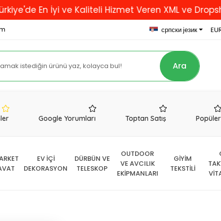
En İyi ve Kaliteli Hizmet Veren XML ve Dropshipping F
om
српски језик
EUR
Ara
nler
Google Yorumları
Toptan Satış
Popüle
OUTDOOR
ARKET
EV İÇİ
DÜRBÜN VE
GİYİM
VE AVCILIK
TAK
AVAT
DEKORASYON
TELESKOP
TEKSTİLİ
EKİPMANLARI
VİT