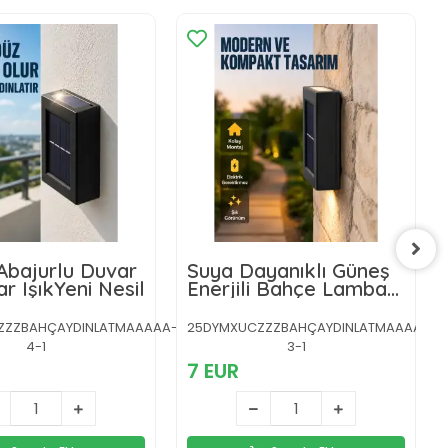
Abajurlu Duvar
Suya Dayanıklı Güneş
ar IşıkYeni Nesil
Enerjili Bahçe Lambası
Yeni Nesil
ZZZBAHÇAYDINLATMAAAAA-
25DYMXUCZZZBAHÇAYDINLATMAAAAA-
4-1
3-1
7 EUR