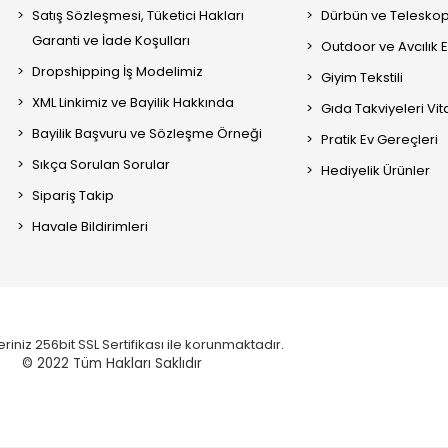
Satış Sözleşmesi, Tüketici Hakları
Dürbün ve Telesko
Garanti ve İade Koşulları
Outdoor ve Avcılık 
Dropshipping İş Modelimiz
Giyim Tekstili
XML Linkimiz ve Bayilik Hakkında
Gıda Takviyeleri Vi
Bayilik Başvuru ve Sözleşme Örneği
Pratik Ev Gereçleri
Sıkça Sorulan Sorular
Hediyelik Ürünler
Sipariş Takip
Havale Bildirimleri
eriniz 256bit SSL Sertifikası ile korunmaktadır.
© 2022
Tüm Hakları Saklıdır