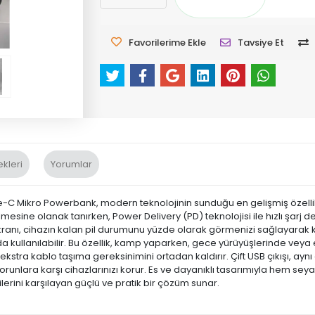
Favorilerime Ekle
Tavsiye Et
kleri
Yorumlar
e-C Mikro Powerbank, modern teknolojinin sunduğu en gelişmiş özellik
ilmesine olanak tanırken, Power Delivery (PD) teknolojisi ile hızlı şarj
kranı, cihazın kalan pil durumunu yüzde olarak görmenizi sağlayarak kull
llanılabilir. Bu özellik, kamp yaparken, gece yürüyüşlerinde veya elek
kstra kablo taşıma gereksinimini ortadan kaldırır. Çift USB çıkışı, aynı
sorunlara karşı cihazlarınızı korur. Es ve dayanıklı tasarımıyla hem se
erini karşılayan güçlü ve pratik bir çözüm sunar.