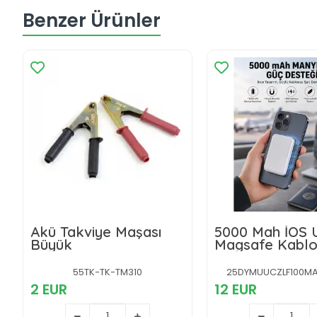
Benzer Ürünler
Akü Takviye Maşası
5000 Mah İOS 
Büyük
Magsafe Kablo
Şarj Hızlı Şarj 
55TK-TK-TM310
25DYMUUCZLF100MA
2 EUR
12 EUR