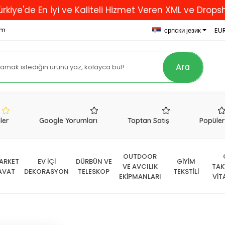
 En İyi ve Kaliteli Hizmet Veren XML ve Dropshipping 
om
српски језик
EUR
Ara
nler
Google Yorumları
Toptan Satış
Popüle
OUTDOOR
ARKET
EV İÇİ
DÜRBÜN VE
GİYİM
VE AVCILIK
TAK
AVAT
DEKORASYON
TELESKOP
TEKSTİLİ
EKİPMANLARI
VİT