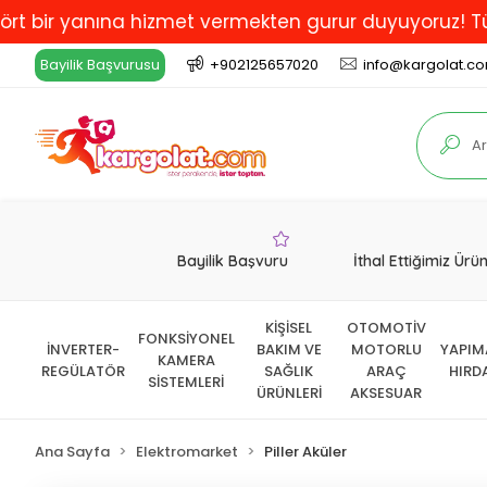
r yanına hizmet vermekten gurur duyuyoruz! Türkiye'de
Bayilik Başvurusu
+902125657020
info@kargolat.c
Bayilik Başvuru
İthal Ettiğimiz Ürü
KİŞİSEL
OTOMOTİV
FONKSİYONEL
İNVERTER-
BAKIM VE
MOTORLU
YAPIM
KAMERA
REGÜLATÖR
SAĞLIK
ARAÇ
HIRD
SİSTEMLERİ
ÜRÜNLERİ
AKSESUAR
Ana Sayfa
Elektromarket
Piller Aküler