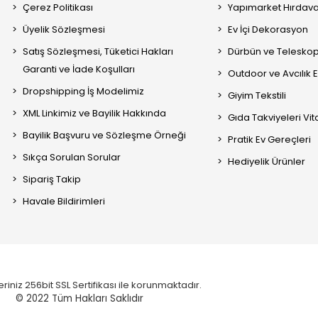
Çerez Politikası
Yapımarket Hırdava
Üyelik Sözleşmesi
Ev İçi Dekorasyon
Satış Sözleşmesi, Tüketici Hakları
Dürbün ve Telesko
Garanti ve İade Koşulları
Outdoor ve Avcılık 
Dropshipping İş Modelimiz
Giyim Tekstili
XML Linkimiz ve Bayilik Hakkında
Gıda Takviyeleri Vi
Bayilik Başvuru ve Sözleşme Örneği
Pratik Ev Gereçleri
Sıkça Sorulan Sorular
Hediyelik Ürünler
Sipariş Takip
Havale Bildirimleri
eriniz 256bit SSL Sertifikası ile korunmaktadır.
© 2022
Tüm Hakları Saklıdır