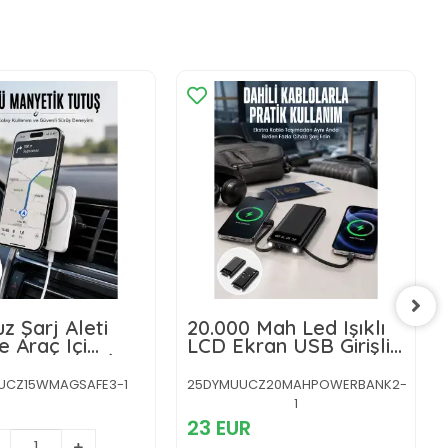
z Şarj Aleti
20.000 Mah Led Işıklı
 Araç Içi
LCD Ekran USB Girişli
k Şarj 15W İOS
Type-C Lightning
Yeni Nesil
Powerbank Yeni Nesil
UCZ15WMAGSAFE3-1
25DYMUUCZ20MAHPOWERBANK2-
1
23 EUR