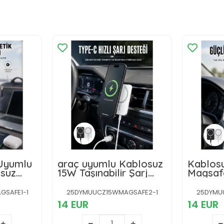
Uyumlu
araç uyumlu Kablosuz
Kablosu
suz
15W Taşınabilir Şarj
Magsafe
Desteği
Aleti Çift Kablo Yeni
Manyeti
Nesil
Uyumlu 
GSAFE1-1
25DYMUUCZ15WMAGSAFE2-1
25DYMU
14 EUR
14 EUR