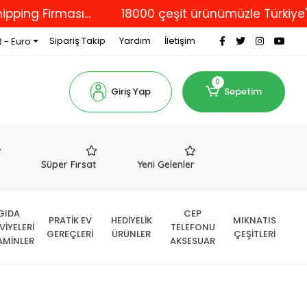
Firması...
18000 çeşit ürünümüzle Türkiye'nin dö
Sipariş Takip
Yardım
İletişim
 - Euro
0
Giriş Yap
Sepetim
r
Süper Fırsat
Yeni Gelenler
GIDA
CEP
PRATİK EV
HEDİYELİK
MIKNATIS
VİYELERİ
TELEFONU
GEREÇLERİ
ÜRÜNLER
ÇEŞİTLERİ
AMİNLER
AKSESUAR