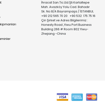
t
İhracat San.Tic.Ltd.Şti Kartaltepe
Mah. Avazköy Yolu Cad. Bahadır
Sk. No:8/A Bayrampaşa / İSTANBUL
+90 212 565 70 20 +90 532 175 75 16
p
Çin Şirket ve Adres Bilgilerimiz :
Ekipmanları
Honesty Road ,Yiwu Port Business
Building 266 # Room 802 Yiwu-
Zhejiang -China
taminler