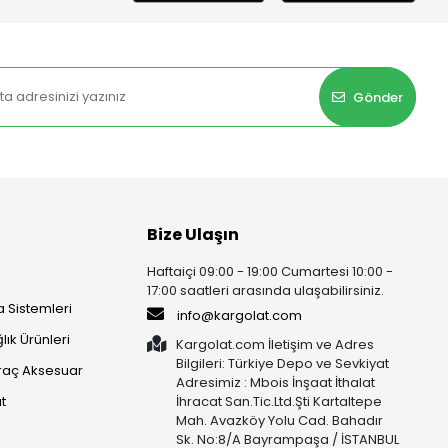
Gönder
Bize Ulaşın
Haftaiçi 09:00 - 19:00 Cumartesi 10:00 -
17:00 saatleri arasında ulaşabilirsiniz.
 Sistemleri
info@kargolat.com
lık Ürünleri
Kargolat.com İletişim ve Adres
Bilgileri: Türkiye Depo ve Sevkiyat
raç Aksesuar
Adresimiz : Mbois İnşaat İthalat
t
İhracat San.Tic.Ltd.Şti Kartaltepe
Mah. Avazköy Yolu Cad. Bahadır
Sk. No:8/A Bayrampaşa / İSTANBUL