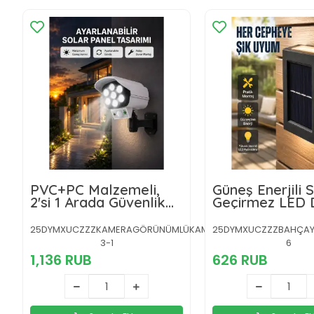
PVC+PC Malzemeli,
Güneş Enerjili 
2'si 1 Arada Güvenlik
Geçirmez LED 
Lambası –
Lambası Yeni N
Ayarlanabilir Başlık ve
25DYMXUCZZZKAMERAGÖRÜNÜMLÜKAMERAAA-
25DYMXUCZZZBAHÇAY
Panel Açısı
3-1
6
1,136 RUB
626 RUB