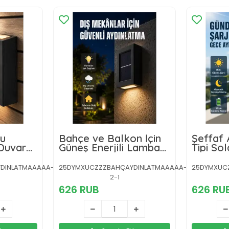
Su
Bahçe ve Balkon İçin
Şeffaf 
Duvar
Güneş Enerjili Lamba
Tipi Sol
esil
Yeni Nesil
DINLATMAAAAA-
25DYMXUCZZZBAHÇAYDINLATMAAAAA-
25DYMXUC
2-1
626 RUB
626 RU