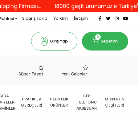
irması...
18000 çeşit ürünümüzle Türkiye'nin dör
Sipariş Takip
Yardım
İletişim
Rublesi
0
Giriş Yap
Sepetim
r
Süper Fırsat
Yeni Gelenler
GIDA
CEP
PRATİK EV
HEDİYELİK
MIKNATIS
VİYELERİ
TELEFONU
GEREÇLERİ
ÜRÜNLER
ÇEŞİTLERİ
AMİNLER
AKSESUAR