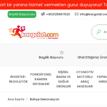
 yanına hizmet vermekten gurur duyuyoruz! Türkiye'de 
Bayilik Başvurusu
+902125657020
info@kargolat.c
Bayilik Başvuru
İthal Ettiğimiz Ürü
KİŞİSEL
OTOMOTİV
FONKSİYONEL
İNVERTER-
BAKIM VE
MOTORLU
YAPIM
KAMERA
REGÜLATÖR
SAĞLIK
ARAÇ
HIRD
SİSTEMLERİ
ÜRÜNLERİ
AKSESUAR
Ana Sayfa
Bahçe Dekorasyon