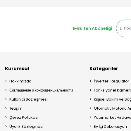
E-Bülten Aboneliği
Kurumsal
Kategoriler
Hakkımızda
İnverter-Regülatör
Соглашение о конфиденциальности
Fonksiyonel Kamera
Kullanıcı Sözleşmesi
Kişisel Bakım ve Sağ
İletişim
Otomotiv Motorlu A
Çerez Politikası
Yapımarket Hırdava
Üyelik Sözleşmesi
Ev İçi Dekorasyon