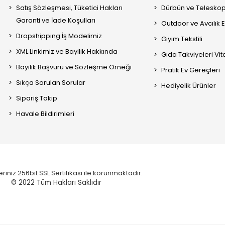
Satış Sözleşmesi, Tüketici Hakları
Dürbün ve Telesko
Garanti ve İade Koşulları
Outdoor ve Avcılık 
Dropshipping İş Modelimiz
Giyim Tekstili
XML Linkimiz ve Bayilik Hakkında
Gıda Takviyeleri Vi
Bayilik Başvuru ve Sözleşme Örneği
Pratik Ev Gereçleri
Sıkça Sorulan Sorular
Hediyelik Ürünler
Sipariş Takip
Havale Bildirimleri
eriniz 256bit SSL Sertifikası ile korunmaktadır.
© 2022
Tüm Hakları Saklıdır