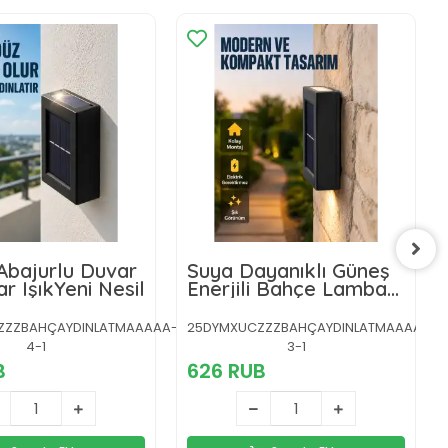
Abajurlu Duvar
Suya Dayanıklı Güneş
ar IşıkYeni Nesil
Enerjili Bahçe Lambası
Yeni Nesil
ZZZBAHÇAYDINLATMAAAAA-
25DYMXUCZZZBAHÇAYDINLATMAAAAA-
4-1
3-1
B
626 RUB