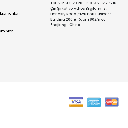
+90 212 565 70 20 +90 532 175 75 16
p
Çin Şirket ve Adres Bilgilerimiz :
Ekipmanları
Honesty Road ,Yiwu Port Business
Building 266 # Room 802 Yiwu-
Zhejiang -China
taminler