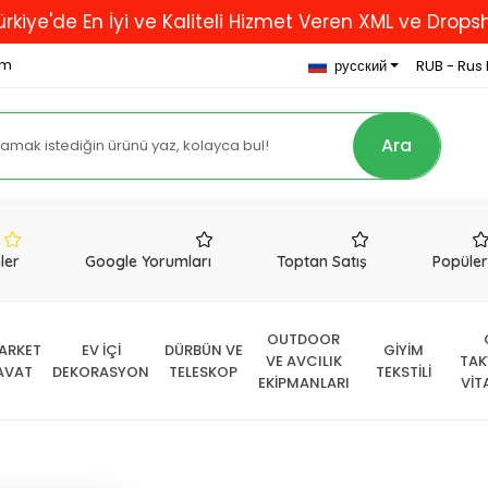
En İyi ve Kaliteli Hizmet Veren XML ve Dropshipping F
om
русский
RUB - Rus 
Ara
nler
Google Yorumları
Toptan Satış
Popüle
OUTDOOR
ARKET
EV İÇİ
DÜRBÜN VE
GİYİM
VE AVCILIK
TAK
AVAT
DEKORASYON
TELESKOP
TEKSTİLİ
EKİPMANLARI
VİT