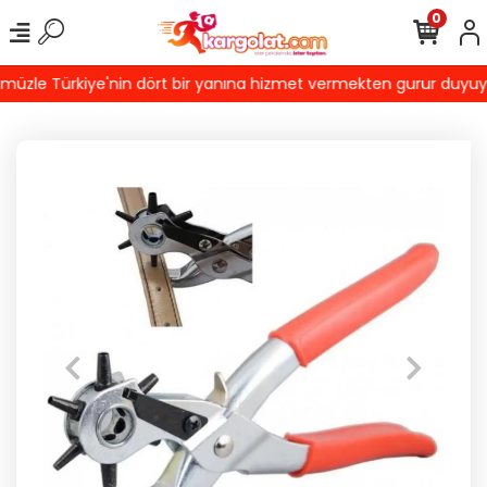
0
zle Türkiye'nin dört bir yanına hizmet vermekten gurur duyuyoruz